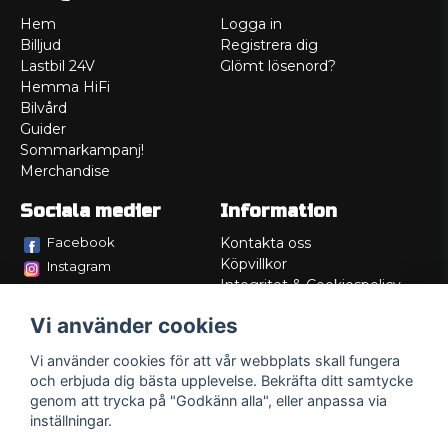
Hem
Logga in
Billjud
Registrera dig
Lastbil 24V
Glömt lösenord?
Hemma HiFi
Bilvård
Guider
Sommarkampanj!
Merchandise
Sociala medier
Information
Facebook
Kontakta oss
Köpvillkor
Instagram
Integritet & Cookiespolicy
TikTok
Retur
Vi använder cookies
Service/Garanti
Felsökningsguider
Vi använder cookies för att vår webbplats skall fungera
Lådritning
och erbjuda dig bästa upplevelse. Bekräfta ditt samtycke
Om oss
genom att trycka på "Godkänn alla", eller anpassa via
inställningar.