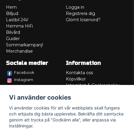
Hem
Logga in
Billjud
Registrera dig
Lastbil 24V
Glömt lösenord?
Hemma HiFi
Bilvård
Guider
Sommarkampanj!
Merchandise
Sociala medier
Information
Facebook
Kontakta oss
Köpvillkor
Instagram
Integritet & Cookiespolicy
TikTok
Retur
Vi använder cookies
Service/Garanti
Felsökningsguider
Vi använder cookies för att vår webbplats skall fungera
Lådritning
och erbjuda dig bästa upplevelse. Bekräfta ditt samtycke
Om oss
genom att trycka på "Godkänn alla", eller anpassa via
inställningar.