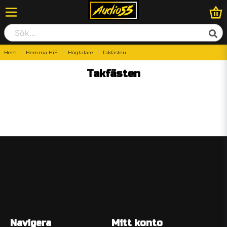
Hem
Hemma HiFi
Högtalare
Takfästen
Takfästen
Navigera
Mitt konto