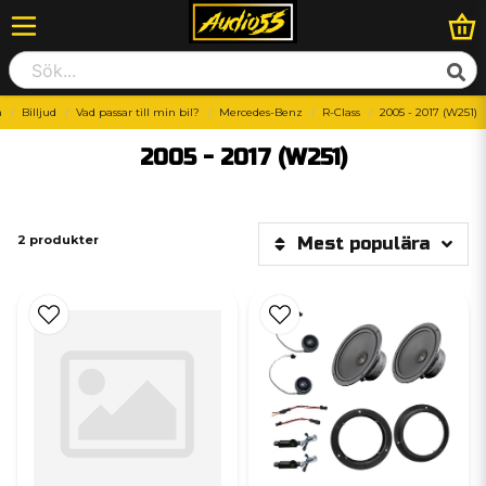
m
Billjud
Vad passar till min bil?
Mercedes-Benz
R-Class
2005 - 2017 (W251)
2005 - 2017 (W251)
2 produkter
Mest populära