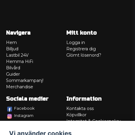
Navigera
Mitt konto
Hem
Logga in
Billjud
Registrera dig
Lastbil 24V
Glömt lösenord?
Hemma HiFi
Bilvård
Guider
Sommarkampanj!
Merchandise
Sociala medier
Information
Facebook
Kontakta oss
Köpvillkor
Instagram
Integritet & Cookiespolicy
TikTok
Retur
Vi använder cookies
Service/Garanti