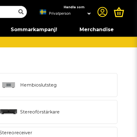
Handla som
Sommarkampanj!
Merchandise
Hembioslutsteg
Stereoförstärkare
Stereoreceiver