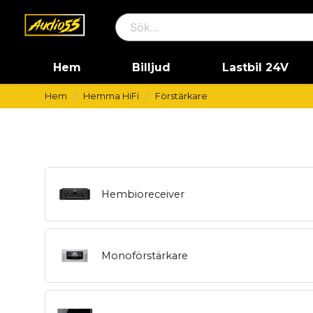
Hem
Billjud
Lastbil 24V
Hem
Hemma HiFi
Förstärkare
Hembioreceiver
Monoförstärkare