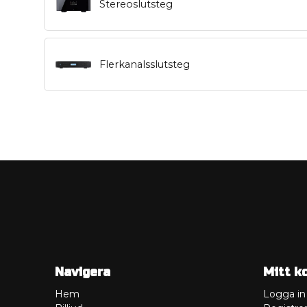
Stereoslutsteg
Flerkanalsslutsteg
Navigera
Mitt k
Hem
Logga in