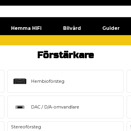
Hemma HiFi
Bilvård
Guider
Förstärkare
Hembioförsteg
DAC / D/A-omvandlare
Stereoförsteg