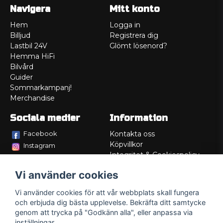
Navigera
Mitt konto
Hem
Logga in
Billjud
Registrera dig
Lastbil 24V
Glömt lösenord?
Hemma HiFi
Bilvård
Guider
Sommarkampanj!
Merchandise
Sociala medier
Information
Facebook
Kontakta oss
Köpvillkor
Instagram
Integritet & Cookiespolicy
TikTok
Retur
Vi använder cookies
Service/Garanti
Felsökningsguider
Vi använder cookies för att vår webbplats skall fungera
Lådritning
och erbjuda dig bästa upplevelse. Bekräfta ditt samtycke
Om oss
genom att trycka på "Godkänn alla", eller anpassa via
inställningar.