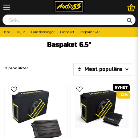
Hem
Billjud
Paketlösningar
Baspaket
Baspaket 6.5"
Baspaket 6.5"
2 produkter
Mest populära
NYHET
-12%