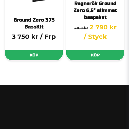
Ragnarök Ground
Zero 6,5" slimmat
baspaket
Ground Zero 375
2 790 kr
BassKit
3 180 kr
3 750 kr
/ Frp
/ Styck
KÖP
KÖP