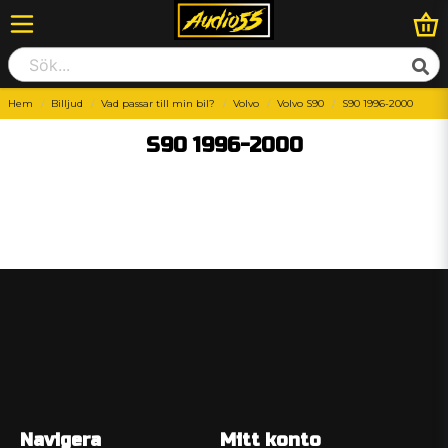
Hem
Billjud
Vad passar till min bil?
Volvo
Volvo S90
S90 1996-2000
S90 1996-2000
Navigera
Mitt konto