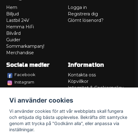
Hem
Logga in
Billjud
Registrera dig
Lastbil 24V
Glömt lösenord?
Hemma HiFi
Bilvård
Guider
Sommarkampanj!
Merchandise
Sociala medier
Information
Facebook
Kontakta oss
Köpvillkor
Instagram
Integritet & Cookiespolicy
TikTok
Retur
Vi använder cookies
Service/Garanti
Felsökningsguider
Vi använder cookies för att vår webbplats skall fungera
Lådritning
och erbjuda dig bästa upplevelse. Bekräfta ditt samtycke
Om oss
genom att trycka på "Godkänn alla", eller anpassa via
inställningar.