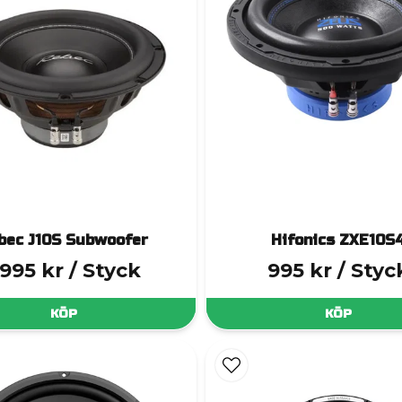
bec J10S Subwoofer
Hifonics ZXE10S
 995 kr
/ Styck
995 kr
/ Styc
KÖP
KÖP