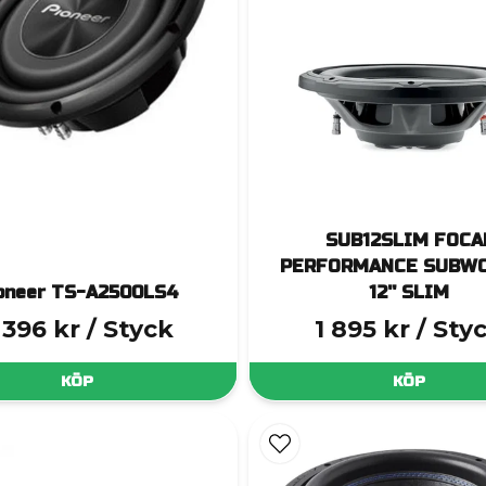
SUB12SLIM FOCA
PERFORMANCE SUBW
oneer TS-A2500LS4
12'' SLIM
 396 kr
/ Styck
1 895 kr
/ Sty
KÖP
KÖP