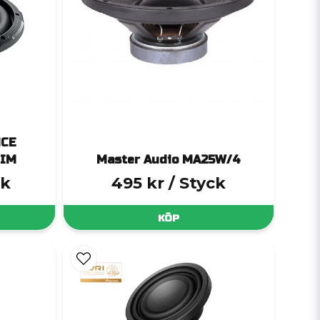
NCE
LIM
Master Audio MA25W/4
ck
495 kr
/ Styck
KÖP