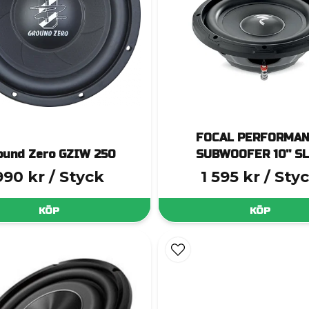
FOCAL PERFORMA
ound Zero GZIW 250
SUBWOOFER 10'' S
990 kr
/ Styck
1 595 kr
/ Sty
KÖP
KÖP