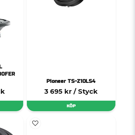
L
OOFER
Pioneer TS-Z10LS4
ck
3 695 kr
/ Styck
KÖP