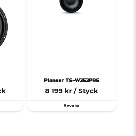
Pioneer TS-W252PRS
ck
8 199 kr
/ Styck
Bevaka