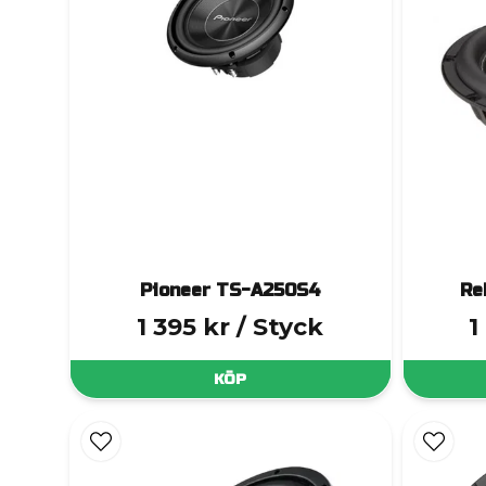
Pioneer TS-A250S4
Re
1 395 kr
/ Styck
1
KÖP