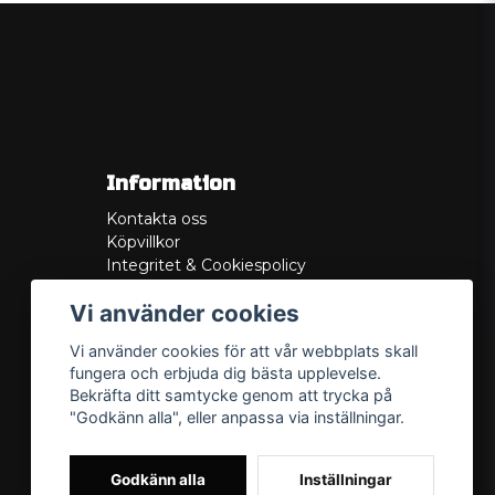
Information
Kontakta oss
Köpvillkor
Integritet & Cookiespolicy
Retur
Vi använder cookies
Service/Garanti
Felsökningsguider
Vi använder cookies för att vår webbplats skall
Lådritning
fungera och erbjuda dig bästa upplevelse.
Om oss
Bekräfta ditt samtycke genom att trycka på
"Godkänn alla", eller anpassa via inställningar.
Godkänn alla
Inställningar