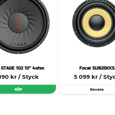
 STAGE 102 10" 4ohm
Focal SUB25KXS
890 kr
/ Styck
5 099 kr
/ Sty
KÖP
Bevaka