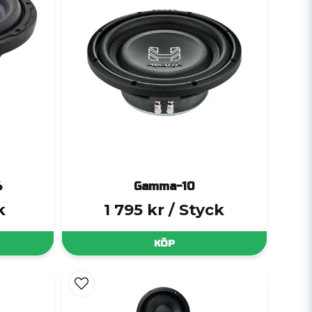
4
Gamma-10
k
1 795 kr
/ Styck
KÖP