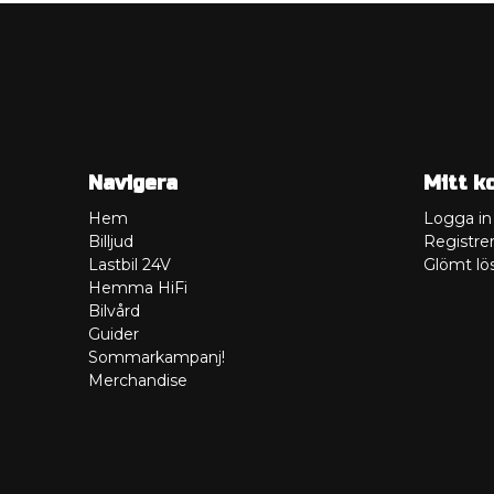
Navigera
Mitt k
Hem
Logga in
Billjud
Registrer
Lastbil 24V
Glömt lö
Hemma HiFi
Bilvård
Guider
Sommarkampanj!
Merchandise