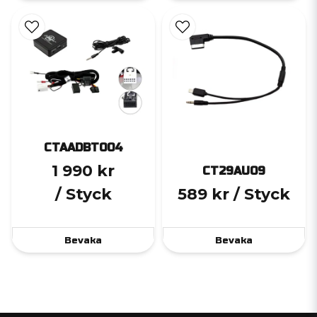
CTAADBT004
1 990 kr
CT29AU09
/ Styck
589 kr
/ Styck
Bevaka
Bevaka