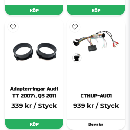
KÖP
KÖP
Adapterringar Audi
TT 2007\, Q3 2011
CTHUP-AU01
339 kr
/ Styck
939 kr
/ Styck
KÖP
Bevaka