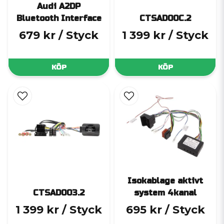
Audi A2DP
Bluetooth Interface
CTSAD00C.2
679 kr
/ Styck
1 399 kr
/ Styck
KÖP
KÖP
Isokablage aktivt
CTSAD003.2
system 4kanal
1 399 kr
/ Styck
695 kr
/ Styck