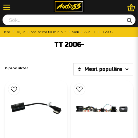
Hem
Billjud
Vad passar till min bil?
Audi
Audi TT
TT 2006-
TT 2006-
8 produkter
Mest populära