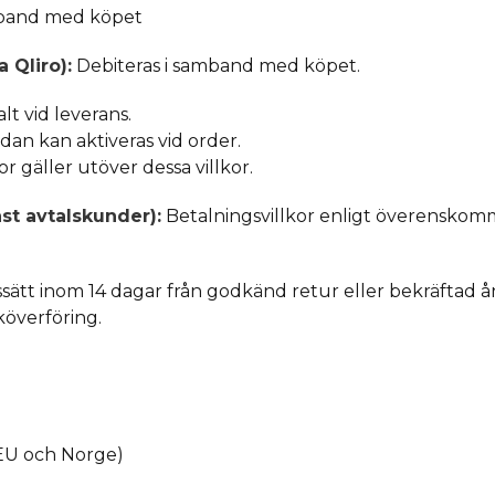
mband med köpet
 Qliro):
Debiteras i samband med köpet.
t vid leverans.
an kan aktiveras vid order.
r gäller utöver dessa villkor.
st avtalskunder):
Betalningsvillkor enligt överenskomm
ätt inom 14 dagar från godkänd retur eller bekräftad å
köverföring.
EU och Norge)