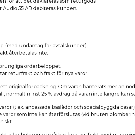
n för att det deklareras som returgods.
r Audio 55 AB debiteras kunden.
ag (med undantag för avtalskunder).
kt återbetalas inte.
sprungliga orderbeloppet.
ar returfrakt och frakt för nya varor.
ett originalförpackning. Om varan hanterats mer än nö
all, normalt minst 25 % avdrag då varan inte längre kan sä
varor (t.ex. anpassade baslådor och specialbyggda basar),
ade varor som inte kan återförslutas (vid bruten plomberin
niskt.
akt
eller boka egen spårbar företagsfrakt med utkörning