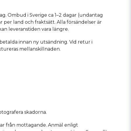
ag. Ombud i Sverige ca 1–2 dagar (undantag
per land och fraktsätt. Alla försändelser är
kan leveranstiden vara längre.
a betalda innan ny utsändning. Vid retur i
ktureras mellanskillnaden.
otografera skadorna.
ar från mottagande. Anmäl enligt