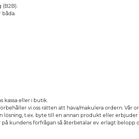
g (B2B).
r båda.
kassa eller i butik.
o) förbehåller vi oss rätten att häva/makulera ordern. Vå
lösning, t.ex. byte till en annan produkt eller erbjuder 
ler på kundens förfrågan så återbetalar ev. erlagt belop