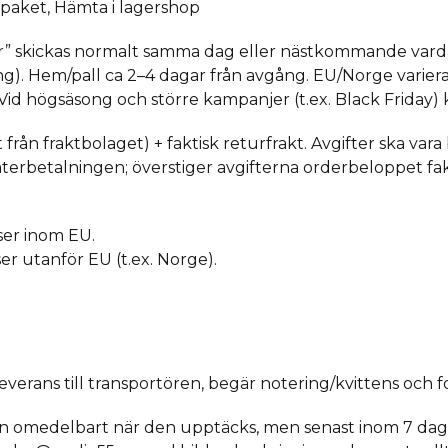
aket, Hämta i lagershop
r” skickas normalt samma dag eller nästkommande vard
). Hem/pall ca 2–4 dagar från avgång. EU/Norge varierar 
 Vid högsäsong och större kampanjer (t.ex. Black Friday) 
t från fraktbolaget) + faktisk returfrakt. Avgifter ska var
 återbetalningen; överstiger avgifterna orderbeloppet fa
ser inom EU.
er utanför EU (t.ex. Norge).
verans till transportören, begär notering/kvittens och f
en omedelbart när den upptäcks, men senast inom 7 dag