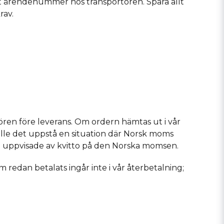
lt ärendenummer hos transportören. Spara allt
rav.
tören före leverans. Om ordern hämtas ut i vår
kulle det uppstå en situation där Norsk moms
m uppvisade av kvitto på den Norska momsen.
redan betalats ingår inte i vår återbetalning;