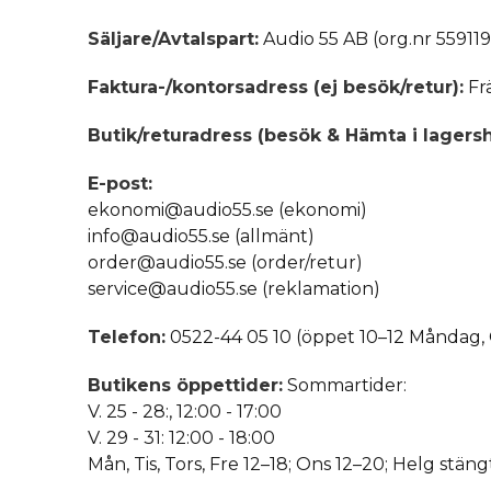
Säljare/Avtalspart:
Audio 55 AB (org.nr 55911
Faktura-/kontorsadress (ej besök/retur):
Fr
Butik/returadress (besök & Hämta i lagersh
E-post:
ekonomi@audio55.se (ekonomi)
info@audio55.se (allmänt)
order@audio55.se (order/retur)
service@audio55.se (reklamation)
Telefon:
0522-44 05 10 (öppet 10–12 Måndag,
Butikens öppettider:
Sommartider:
V. 25 - 28:, 12:00 - 17:00
V. 29 - 31: 12:00 - 18:00
Mån, Tis, Tors, Fre 12–18; Ons 12–20; Helg stäng