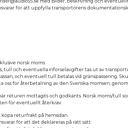
order@audio55.se med bilder, beskrivning och eventuel
nsvarar för att uppfylla transportörens dokumentationsk
xklusive norsk moms.
 tull och eventuella införselavgifter tas ut av transpor
kassan, och eventuell tull betalas vid gränspassering. S
kta oss för återbetalning av den Svenska momsen, geno
när returen mottagits och godkänts. Norsk moms/tull som 
ten för eventuellt återkrav.
t köpa
returfrakt
på hemsidan.
nsvarar för att det deklareras på rätt sätt.