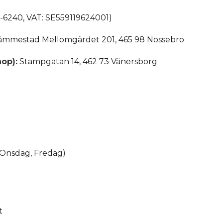
9-6240, VAT: SE559119624001)
ämmestad Mellomgärdet 201, 465 98 Nossebro
op):
Stampgatan 14, 462 73 Vänersborg
 Onsdag, Fredag)
t