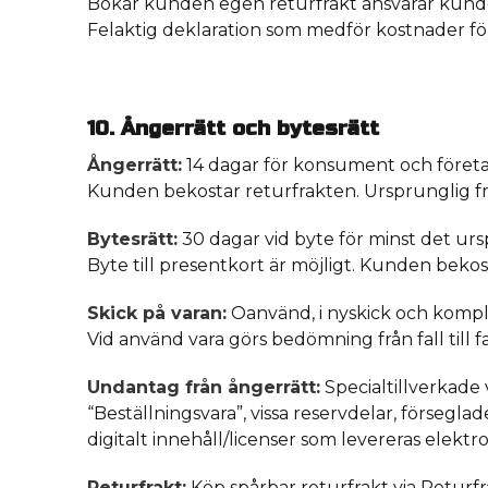
Bokar kunden egen returfrakt ansvarar kunde
Felaktig deklaration som medför kostnader fö
10. Ångerrätt och bytesrätt
Ångerrätt:
14 dagar för konsument och föret
Kunden bekostar returfrakten. Ursprunglig fra
Bytesrätt:
30 dagar vid byte för minst det ur
Byte till presentkort är möjligt. Kunden bekost
Skick på varan:
Oanvänd, i nyskick och kompl
Vid använd vara görs bedömning från fall till f
Undantag från ångerrätt:
Specialtillverkade 
“Beställningsvara”, vissa reservdelar, försegl
digitalt innehåll/licenser som levereras elektro
Returfrakt:
Köp spårbar returfrakt via
Returfr