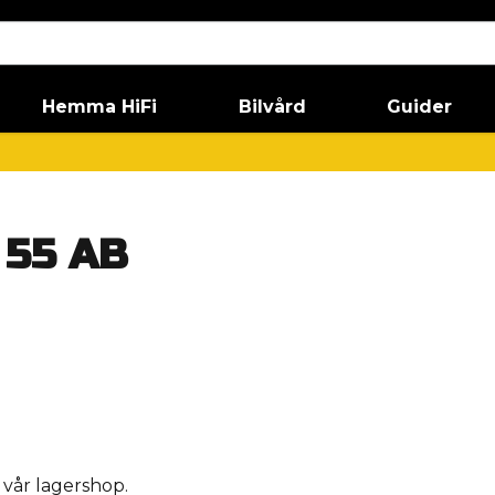
Hemma HiFi
Bilvård
Guider
 55 AB
i vår lagershop.