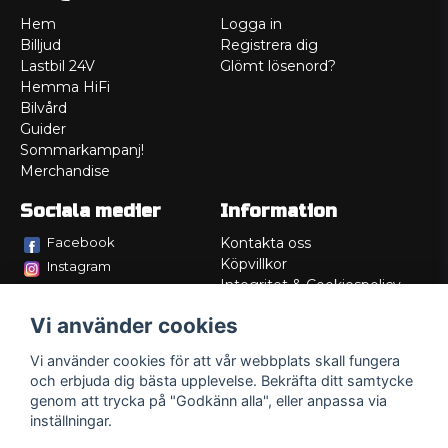
Hem
Logga in
Billjud
Registrera dig
Lastbil 24V
Glömt lösenord?
Hemma HiFi
Bilvård
Guider
Sommarkampanj!
Merchandise
Sociala medier
Information
Facebook
Kontakta oss
Köpvillkor
Instagram
Integritet & Cookiespolicy
TikTok
Retur
Vi använder cookies
Service/Garanti
Felsökningsguider
Vi använder cookies för att vår webbplats skall fungera
Lådritning
och erbjuda dig bästa upplevelse. Bekräfta ditt samtycke
Om oss
genom att trycka på "Godkänn alla", eller anpassa via
inställningar.