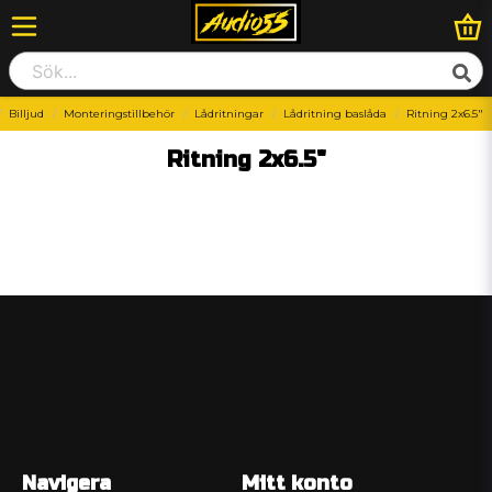
Billjud
Monteringstillbehör
Lådritningar
Lådritning baslåda
Ritning 2x6.5"
Ritning 2x6.5"
Navigera
Mitt konto