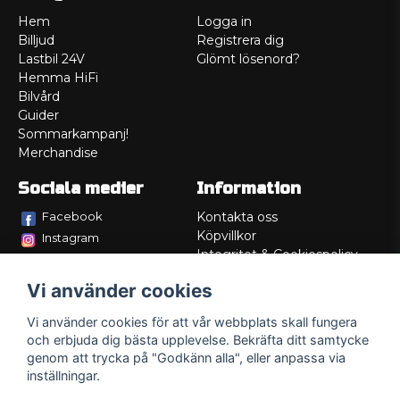
Hem
Logga in
Billjud
Registrera dig
Lastbil 24V
Glömt lösenord?
Hemma HiFi
Bilvård
Guider
Sommarkampanj!
Merchandise
Sociala medier
Information
Facebook
Kontakta oss
Köpvillkor
Instagram
Integritet & Cookiespolicy
TikTok
Retur
Vi använder cookies
Service/Garanti
Felsökningsguider
Vi använder cookies för att vår webbplats skall fungera
Lådritning
och erbjuda dig bästa upplevelse. Bekräfta ditt samtycke
Om oss
genom att trycka på "Godkänn alla", eller anpassa via
inställningar.