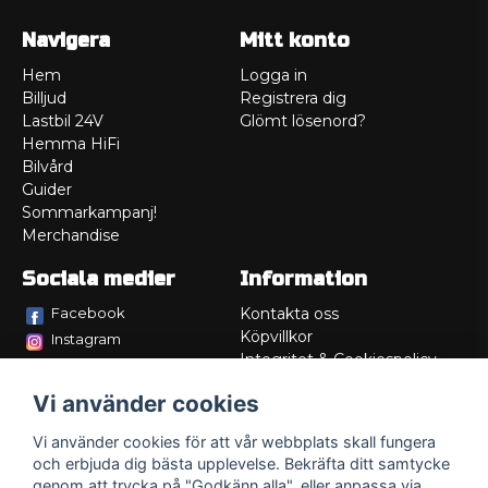
Navigera
Mitt konto
Hem
Logga in
Billjud
Registrera dig
Lastbil 24V
Glömt lösenord?
Hemma HiFi
Bilvård
Guider
Sommarkampanj!
Merchandise
Sociala medier
Information
Facebook
Kontakta oss
Köpvillkor
Instagram
Integritet & Cookiespolicy
TikTok
Retur
Vi använder cookies
Service/Garanti
Felsökningsguider
Vi använder cookies för att vår webbplats skall fungera
Lådritning
och erbjuda dig bästa upplevelse. Bekräfta ditt samtycke
Om oss
genom att trycka på "Godkänn alla", eller anpassa via