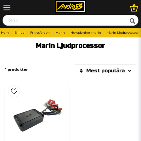
Hem
Billjud
Fritidsfordon
Marin
Huvudenhet marin
Marin Ljudprocessor
Marin Ljudprocessor
1 produkter
Mest populära