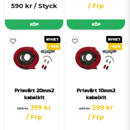
590 kr
/ Styck
/ Frp
KÖP
KÖP
NYHET
NYHET
-43%
-40%
Prisvärt 20mm2
Prisvärt 10mm2
kabelkit
kabelkit
399 kr
299 kr
695 kr
495 kr
/ Frp
/ Frp