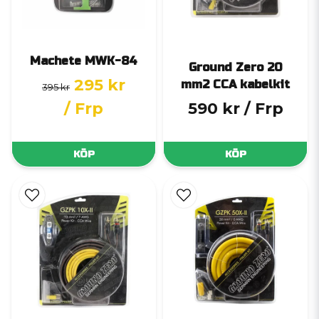
Machete MWK-84
Ground Zero 20
295 kr
mm2 CCA kabelkit
395 kr
/ Frp
590 kr
/ Frp
KÖP
KÖP