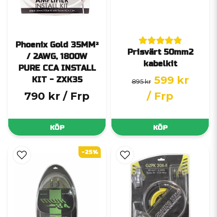
Phoenix Gold 35MM²
Prisvärt 50mm2
/ 2AWG, 1800W
kabelkit
PURE CCA INSTALL
599 kr
KIT - ZXK35
895 kr
790 kr
/ Frp
/ Frp
KÖP
KÖP
-25%