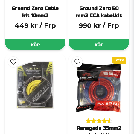
Ground Zero Cable
Ground Zero 50
kit 10mm2
mm2 CCA kabelkit
449 kr
/ Frp
990 kr
/ Frp
KÖP
KÖP
-29%
Renegade 35mm2