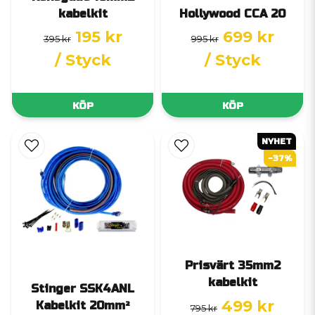
kabelkit
Hollywood CCA 20
195 kr
699 kr
395 kr
995 kr
/ Styck
/ Styck
KÖP
KÖP
NYHET
-37%
Prisvärt 35mm2
kabelkit
Stinger SSK4ANL
499 kr
Kabelkit 20mm²
795 kr