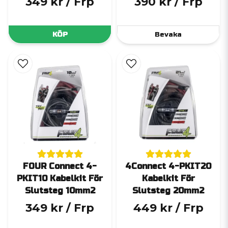
349 kr
/ Frp
390 kr
/ Frp
KÖP
Bevaka
FOUR Connect 4-
4Connect 4-PKIT20
PKIT10 Kabelkit För
Kabelkit För
Slutsteg 10mm2
Slutsteg 20mm2
349 kr
/ Frp
449 kr
/ Frp