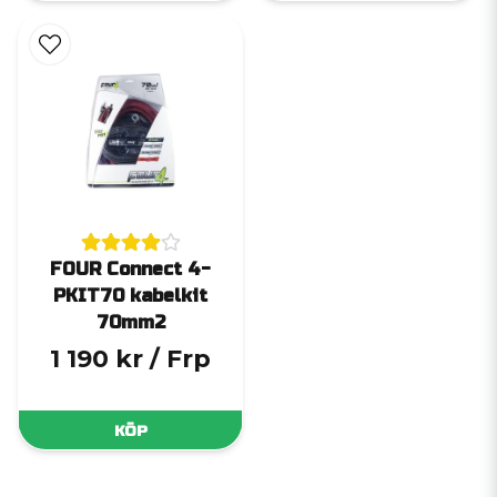
FOUR Connect 4-
PKIT70 kabelkit
70mm2
1 190 kr
/ Frp
KÖP