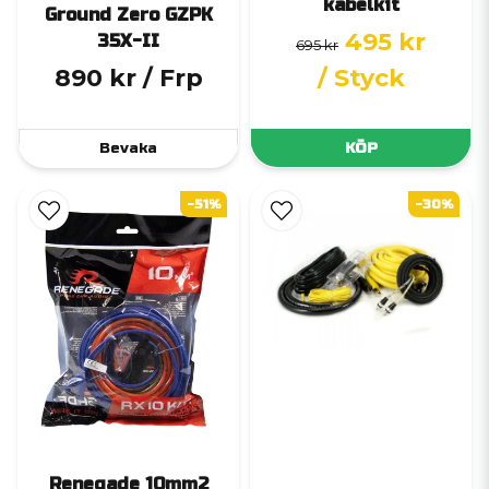
kabelkit
Ground Zero GZPK
495 kr
35X-II
695 kr
890 kr
/ Frp
/ Styck
Bevaka
KÖP
-51%
-30%
Renegade 10mm2