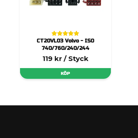
CT20VL03 Volvo - ISO
740/760/240/244
119 kr
/ Styck
KÖP