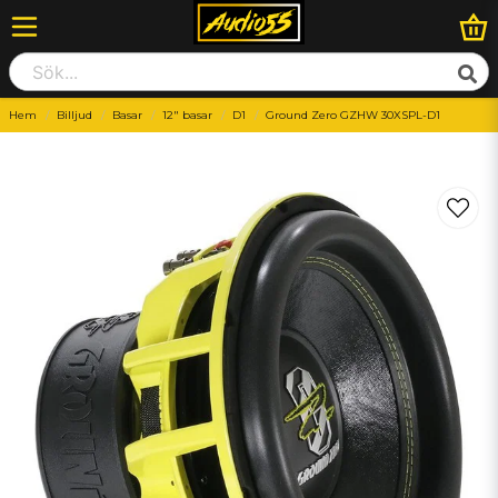
Hem
Billjud
Basar
12" basar
D1
Ground Zero GZHW 30XSPL-D1