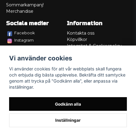
Sommarkampanj!
Merchandise
Sociala medier
Information
Facebook
Kontakta oss
Köpvillkor
Instagram
Integritet & Cookiespolicy
TikTok
Retur
Vi använder cookies
Service/Garanti
Felsökningsguider
Vi använder cookies för att vår webbplats skall fungera
Lådritning
och erbjuda dig bästa upplevelse. Bekräfta ditt samtycke
Om oss
genom att trycka på "Godkänn alla", eller anpassa via
inställningar.
Godkänn alla
Inställningar
Powered by Nyehandel AB