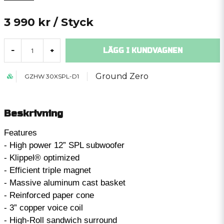
3 990 kr
/ Styck
LÄGG I KUNDVAGNEN
-
+
Ground Zero
GZHW 30XSPL-D1
Beskrivning
Features
- High power 12” SPL subwoofer
- Klippel® optimized
- Efficient triple magnet
- Massive aluminum cast basket
- Reinforced paper cone
- 3” copper voice coil
- High-Roll sandwich surround