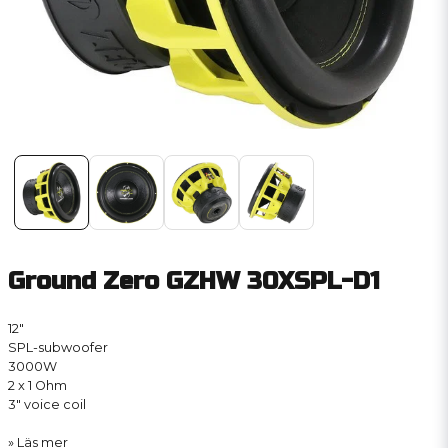
Ground Zero GZHW 30XSPL-D1
12″
SPL-subwoofer
3000W
2 x 1 Ohm
3″ voice coil
Läs mer