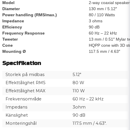
Model
2-way coaxial speaker
Diameter
130 mm / 5.12″
Power handling (RMS/max.)
80 / 110 Watts
Impedance
3 ohms
Efficiency
90 dB
Frequency Response
60 Hz – 22 kHz
Tweeter
13 mm / 0.51″ Mylar t
Cone
HQPP cone with 3D st
Mounting Ø
117.5 mm / 4.63″
Specifikation
Storlek på midbas
5.12″
Effekttålighet RMS
80 W
Effekttålighet MAX
110 W
Frekvensområde
60 Hz – 22 kHz
Impedans
3ohm
Känslighet
90 dB
Monteringshål
117.5 mm / 4.63″.