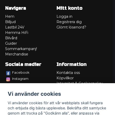
Navigera
Mitt konto
Hem
Logga in
Billjud
Registrera dig
Lastbil 24V
Glömt lösenord?
Hemma HiFi
Bilvård
Guider
Sommarkampanj!
Merchandise
Sociala medier
Information
Facebook
Kontakta oss
Köpvillkor
Instagram
Integritet & Cookiespolicy
TikTok
Retur
Vi använder cookies
Service/Garanti
Felsökningsguider
Vi använder cookies för att vår webbplats skall fungera
Lådritning
och erbjuda dig bästa upplevelse. Bekräfta ditt samtycke
Om oss
genom att trycka på "Godkänn alla", eller anpassa via