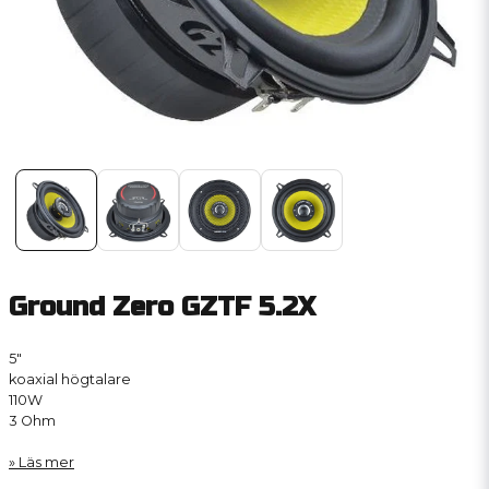
Ground Zero GZTF 5.2X
5″
koaxial högtalare
110W
3 Ohm
Läs mer