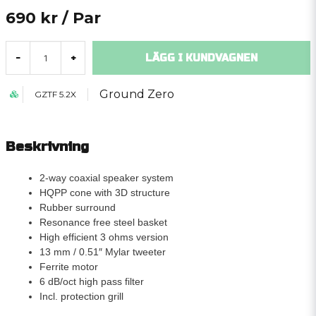
690 kr
/ Par
LÄGG I KUNDVAGNEN
-
+
Ground Zero
GZTF 5.2X
Beskrivning
2-way coaxial speaker system
HQPP cone with 3D structure
Rubber surround
Resonance free steel basket
High efficient 3 ohms version
13 mm / 0.51″ Mylar tweeter
Ferrite motor
6 dB/oct high pass filter
Incl. protection grill