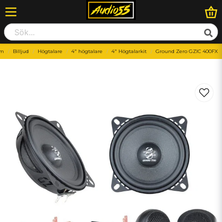
m
Billjud
Högtalare
4" högtalare
4" Högtalarkit
Ground Zero GZIC 400FX