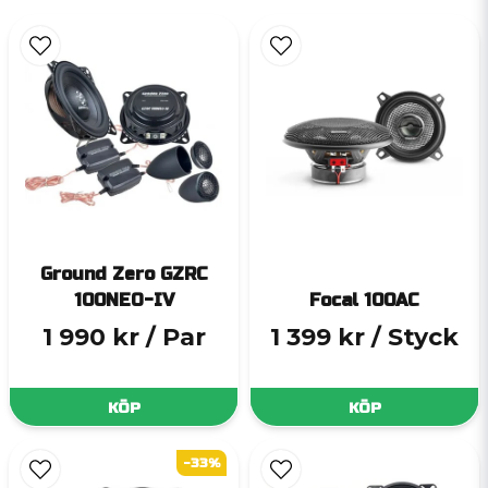
Ground Zero GZRC
100NEO-IV
Focal 100AC
1 990 kr
/ Par
1 399 kr
/ Styck
KÖP
KÖP
-33%