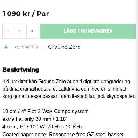
1 090 kr
/ Par
LÄGG I KUNDVAGNEN
-
+
Ground Zero
GZIC 400FX
Beskrivning
Iridiumkittet från Ground Zero är en riktigt bra uppgradering
på dina orginalhögtalare. Lättdrivna och med en slimmad
korg gör att dessa passar i dem flesta bilar. Incl. skyddsgaller.
10 cm / 4″ Flat 2-Way Compo system
extra flat only 30 mm / 1.18″
4 ohm, 60 / 100 W, 70 Hz - 20 KHz
Coated paper cone, Resonance free GZ steel basket