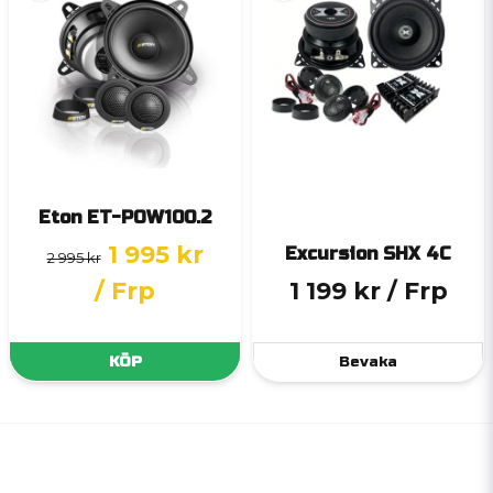
Eton ET-POW100.2
1 995 kr
Excursion SHX 4C
2 995 kr
/ Frp
1 199 kr
/ Frp
KÖP
Bevaka