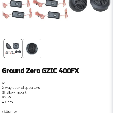
Ground Zero GZIC 400FX
4″
2-way coaxial speakers
Shallow mount
100W
4 Ohm
Läs mer