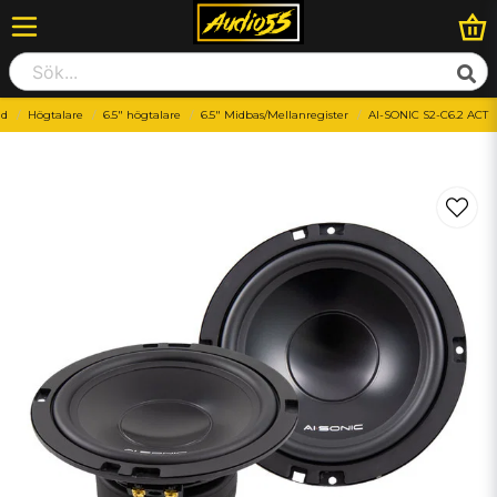
ud
Högtalare
6.5" högtalare
6.5" Midbas/Mellanregister
AI-SONIC S2-C6.2 ACT