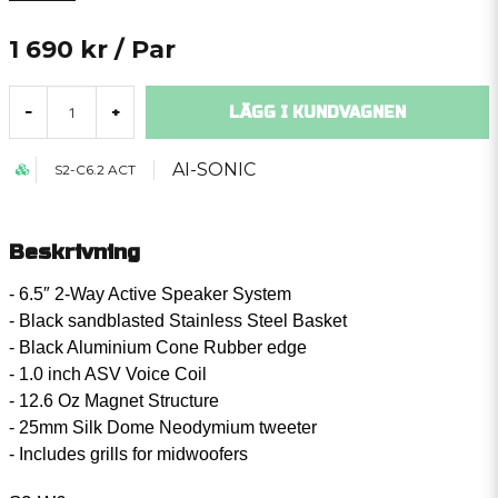
1 690 kr
/ Par
LÄGG I KUNDVAGNEN
-
+
AI-SONIC
S2-C6.2 ACT
Beskrivning
- 6.5″ 2-Way Active Speaker System
- Black sandblasted Stainless Steel Basket
- Black Aluminium Cone Rubber edge
- 1.0 inch ASV Voice Coil
- 12.6 Oz Magnet Structure
- 25mm Silk Dome Neodymium tweeter
- Includes grills for midwoofers