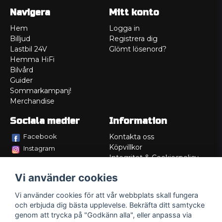
Navigera
Mitt konto
Hem
Logga in
Billjud
Registrera dig
Lastbil 24V
Glömt lösenord?
Hemma HiFi
Bilvård
Guider
Sommarkampanj!
Merchandise
Sociala medier
Information
Facebook
Kontakta oss
Köpvillkor
Instagram
Integritet & Cookiespolicy
TikTok
Retur
Vi använder cookies
Service/Garanti
Felsökningsguider
Vi använder cookies för att vår webbplats skall fungera
Lådritning
och erbjuda dig bästa upplevelse. Bekräfta ditt samtycke
Om oss
genom att trycka på "Godkänn alla", eller anpassa via