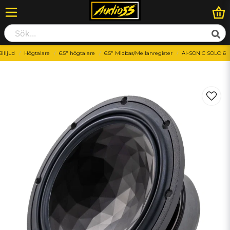
Billjud
Högtalare
6.5" högtalare
6.5" Midbas/Mellanregister
AI-SONIC SOLO 6