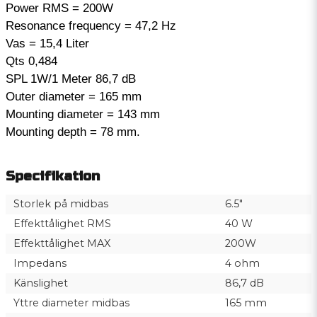
Power RMS = 200W
Resonance frequency = 47,2 Hz
Vas = 15,4 Liter
Qts 0,484
SPL 1W/1 Meter 86,7 dB
Outer diameter = 165 mm
Mounting diameter = 143 mm
Mounting depth = 78 mm.
Specifikation
Storlek på midbas
6.5"
Effekttålighet RMS
40 W
Effekttålighet MAX
200W
Impedans
4 ohm
Känslighet
86,7 dB
Yttre diameter midbas
165 mm