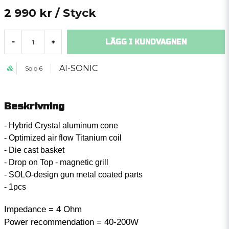
2 990 kr
/ Styck
LÄGG I KUNDVAGNEN
-
+
AI-SONIC
Solo 6
Beskrivning
- Hybrid Crystal aluminum cone
- Optimized air flow Titanium coil
- Die cast basket
- Drop on Top - magnetic grill
- SOLO-design gun metal coated parts
- 1pcs
Impedance = 4 Ohm
Power recommendation = 40-200W