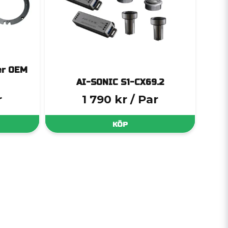
er OEM
AI-SONIC S1-CX69.2
r
1 790 kr
/ Par
KÖP