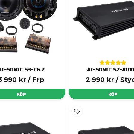
AI-SONIC S3-C6.2
AI-SONIC S2-A100
3 990 kr
/ Frp
2 990 kr
/ Sty
KÖP
KÖP