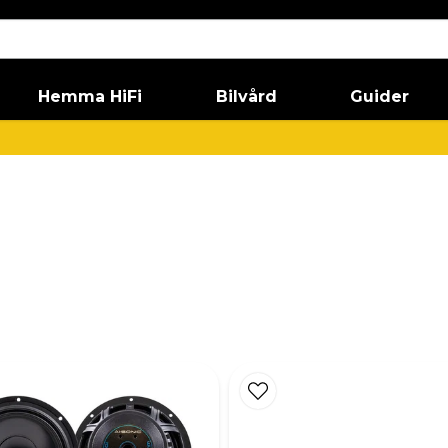
Hemma HiFi
Bilvård
Guider