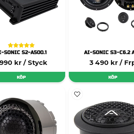
I-SONIC S2-A500.1
AI-SONIC S3-C6.2 
 990 kr
/ Styck
3 490 kr
/ Fr
KÖP
KÖP