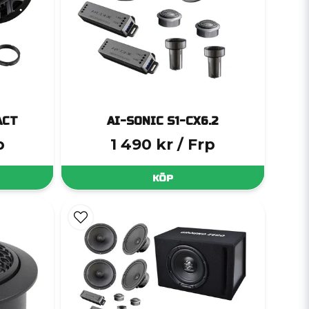
ACT
AI-SONIC S1-CX6.2
p
1 490 kr
/ Frp
KÖP