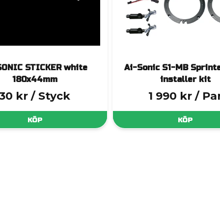
SONIC STICKER white
Ai-Sonic S1-MB Sprint
180x44mm
installer kit
30 kr
/ Styck
1 990 kr
/ Pa
KÖP
KÖP