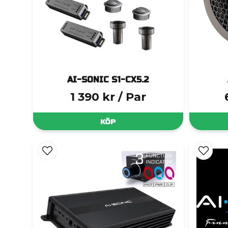
AI-SONIC S1-CX5.2
1 390 kr
/ Par
KÖP