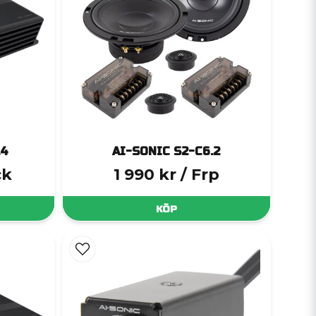
.4
AI-SONIC S2-C6.2
ck
1 990 kr
/ Frp
KÖP