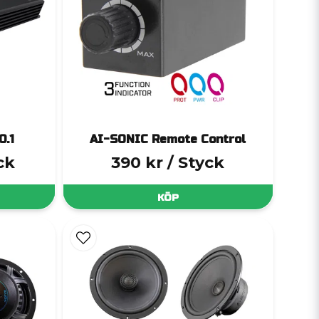
0.1
AI-SONIC Remote Control
ck
390 kr
/ Styck
KÖP