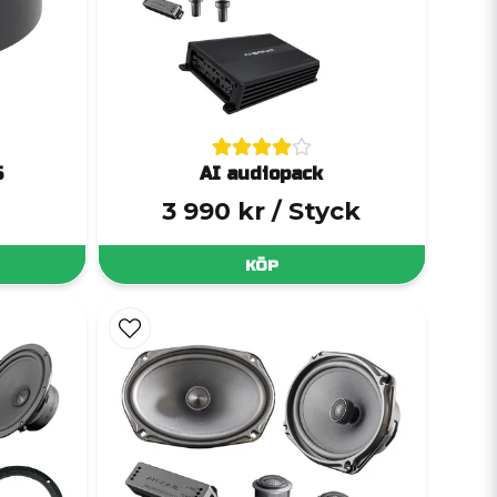
5
AI audiopack
3 990 kr
/ Styck
KÖP