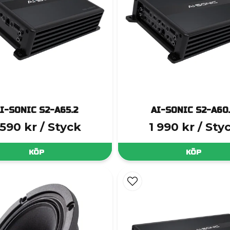
I-SONIC S2-A65.2
AI-SONIC S2-A60
 590 kr
/ Styck
1 990 kr
/ Sty
KÖP
KÖP