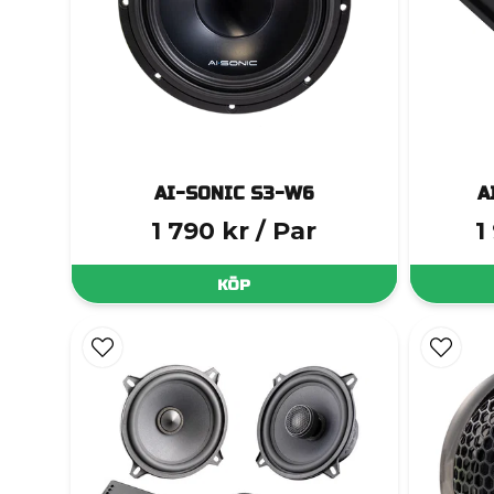
AI-SONIC S3-W6
A
1 790 kr
/ Par
1
KÖP