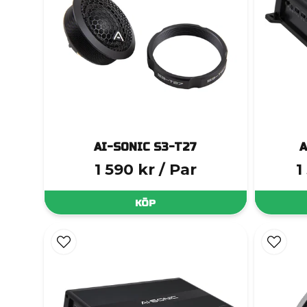
AI-SONIC S3-T27
A
1 590 kr
/ Par
1
KÖP