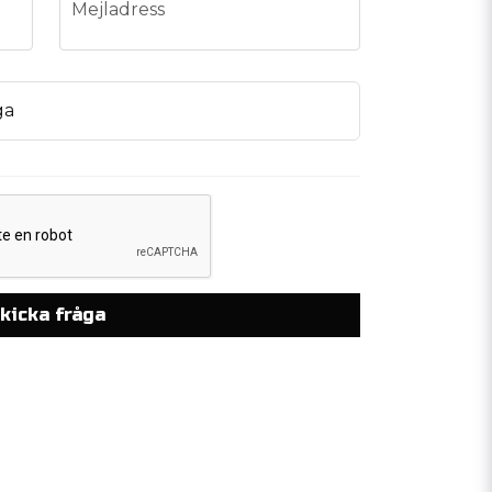
email
Mejladress
ga
kicka fråga