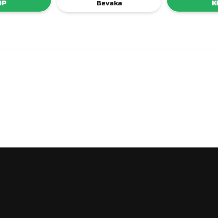
ÖP
Bevaka
K