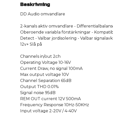
Beskrivning
DD Audio omvandlare
2-kanals aktiv omvandlare - Differentialbalan
Oberoende variabla förstärkningar - Kompat
Detect - Valbar jordisolering - Valbar signalav
12v+ Slå på
Channels in/out 2ch
Operating Voltage 10-16V
Current Draw, no signal 100mA
Max output voltage 10V
Channel Separation 65dB
Output THD 0.01%
Signal noise 95dB
REM OUT current 12V 500mA
Frequency Response 10Hz-50KHz
Input voltage 2-20V / 4-40V