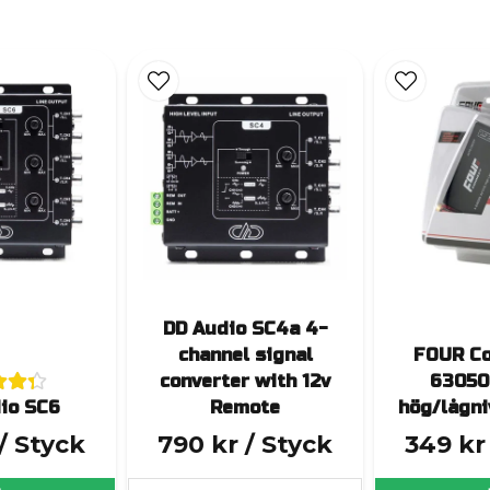
DD Audio SC4a 4-
channel signal
FOUR Co
converter with 12v
63050
io SC6
Remote
hög/lågni
/ Styck
790 kr
/ Styck
349 kr