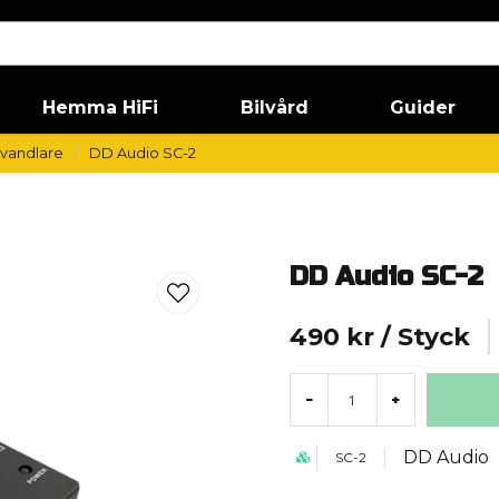
Hemma HiFi
Bilvård
Guider
mvandlare
DD Audio SC-2
DD Audio SC-2
490 kr
/ Styck
-
+
DD Audio
SC-2