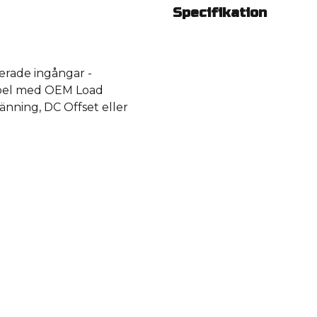
Specifikation
serade ingångar -
ibel med OEM Load
känning, DC Offset eller