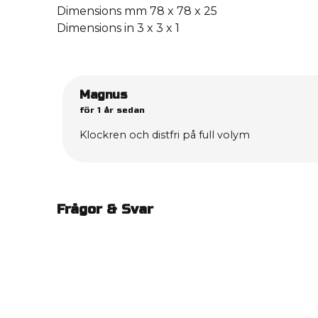
Dimensions mm 78 x 78 x 25
Dimensions in 3 x 3 x 1
Magnus
för 1 år sedan
Klockren och distfri på full volym
Frågor & Svar