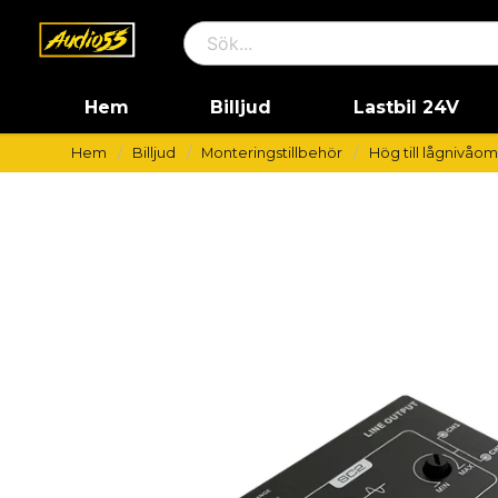
Hem
Billjud
Lastbil 24V
Hem
Billjud
Monteringstillbehör
Hög till lågnivåo