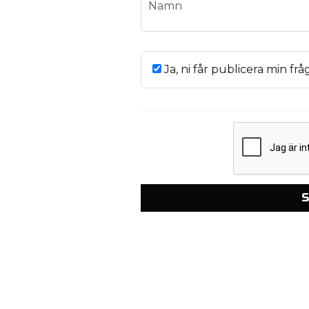
name
Namn
Ja, ni får publicera min frå
S