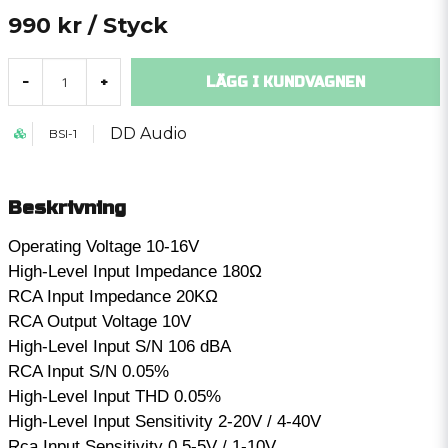
990 kr
/ Styck
LÄGG I KUNDVAGNEN
-
+
DD Audio
BSI-1
Beskrivning
Operating Voltage 10-16V
High-Level Input Impedance 180Ω
RCA Input Impedance 20KΩ
RCA Output Voltage 10V
High-Level Input S/N 106 dBA
RCA Input S/N 0.05%
High-Level Input THD 0.05%
High-Level Input Sensitivity 2-20V / 4-40V
Rca Input Sensitivity 0.5-5V / 1-10V