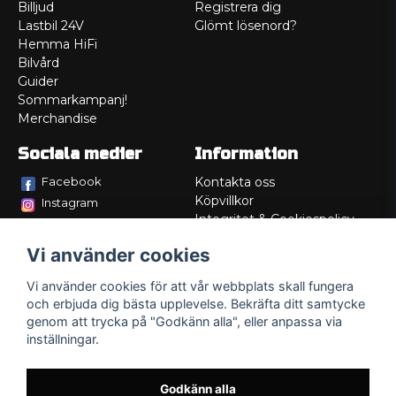
Billjud
Registrera dig
Lastbil 24V
Glömt lösenord?
Hemma HiFi
Bilvård
Guider
Sommarkampanj!
Merchandise
Sociala medier
Information
Facebook
Kontakta oss
Köpvillkor
Instagram
Integritet & Cookiespolicy
TikTok
Retur
Vi använder cookies
Service/Garanti
Felsökningsguider
Vi använder cookies för att vår webbplats skall fungera
Lådritning
och erbjuda dig bästa upplevelse. Bekräfta ditt samtycke
Om oss
genom att trycka på "Godkänn alla", eller anpassa via
inställningar.
Godkänn alla