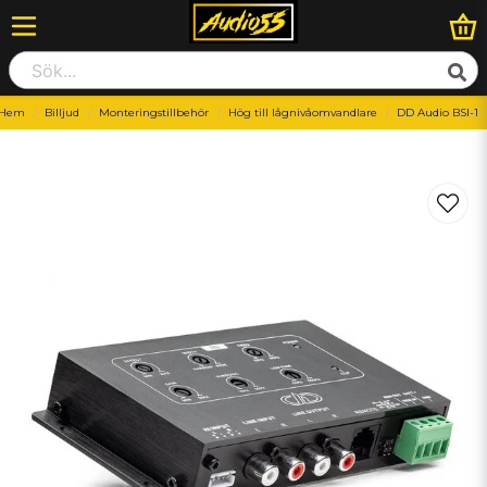
Hem
Billjud
Monteringstillbehör
Hög till lågnivåomvandlare
DD Audio BSI-1