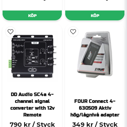
KÖP
KÖP
DD Audio SC4a 4-
channel signal
FOUR Connect 4-
converter with 12v
630509 Aktiv
Remote
hög/lågnivå adapter
790 kr
/ Styck
349 kr
/ Styck