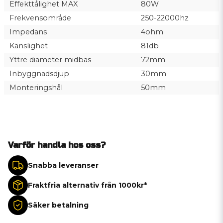
Effekttålighet MAX
80W
Frekvensområde
250-22000hz
Impedans
4ohm
Känslighet
81db
Yttre diameter midbas
72mm
Inbyggnadsdjup
30mm
Monteringshål
50mm
Varför handla hos oss?
Snabba leveranser
Fraktfria alternativ från 1000kr*
Säker betalning