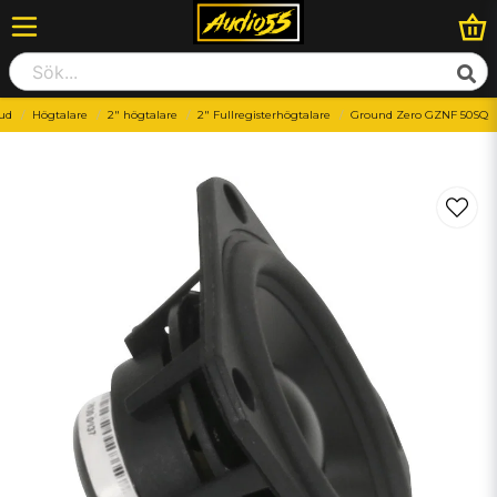
jud
Högtalare
2" högtalare
2" Fullregisterhögtalare
Ground Zero GZNF 50SQ