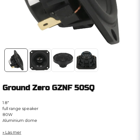
Ground Zero GZNF 50SQ
1.8″
full range speaker
80W
Aluminium dome
Läs mer