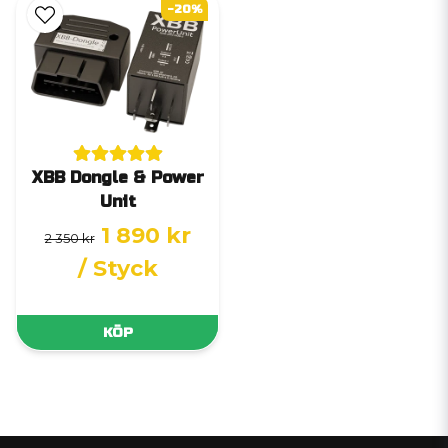
-20%
XBB Dongle & Power
Unit
1 890 kr
2 350 kr
/ Styck
KÖP