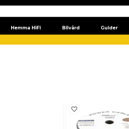
Hemma HiFi
Bilvård
Guider