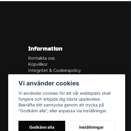
Information
Kontakta oss
Köpvillkor
Integritet & Cookiespolicy
Retur
Vi använder cookies
Service/Garanti
Felsökningsguider
Vi använder cookies för att vår webbplats skall
Lådritning
fungera och erbjuda dig bästa upplevelse.
Om oss
Bekräfta ditt samtycke genom att trycka på
"Godkänn alla", eller anpassa via inställningar.
Godkänn alla
Inställningar