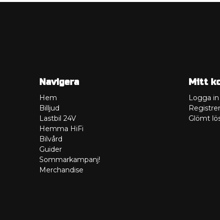
Navigera
Mitt k
Hem
Logga in
Billjud
Registrer
Lastbil 24V
Glömt lö
Hemma HiFi
Bilvård
Guider
Sommarkampanj!
Merchandise