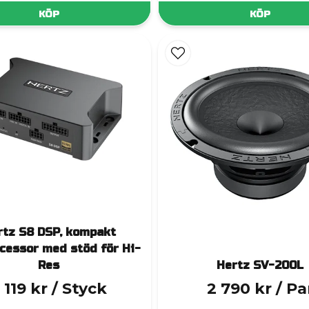
KÖP
KÖP
rtz S8 DSP, kompakt
cessor med stöd för Hi-
Res
Hertz SV-200L
 119 kr
/ Styck
2 790 kr
/ Pa