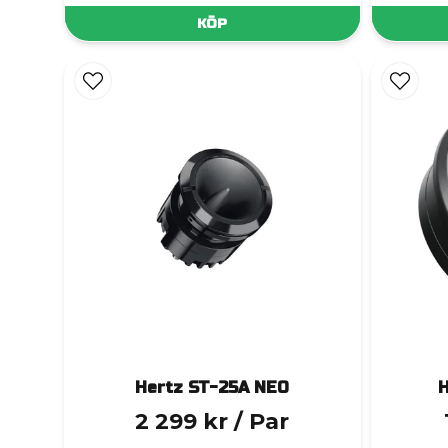
KÖP
Hertz ST-25A NEO
H
2 299 kr
/ Par