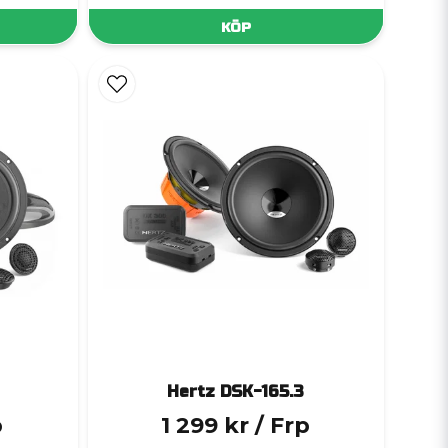
KÖP
Hertz DSK-165.3
p
1 299 kr
/ Frp