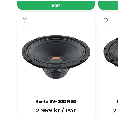
KÖP
Hertz SV-200 NEO
2 959 kr
/ Par
2