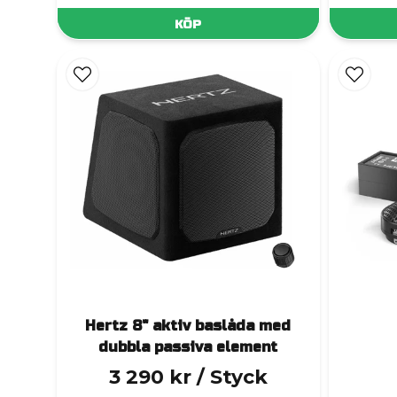
KÖP
Hertz 8" aktiv baslåda med
dubbla passiva element
3 290 kr
/ Styck