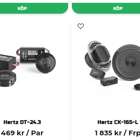
KÖP
KÖP
Hertz DT-24.3
Hertz CK-165-L
469 kr
/ Par
1 835 kr
/ Fr