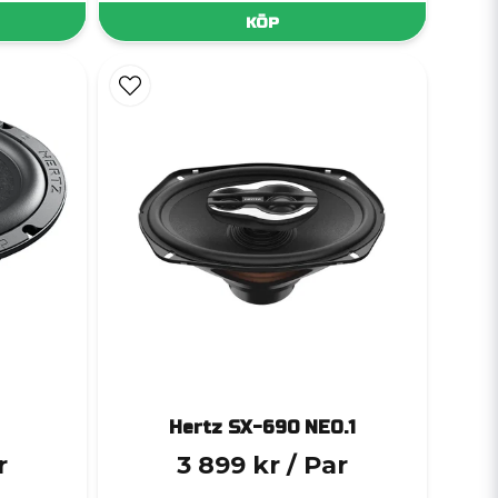
KÖP
Hertz SX-690 NEO.1
r
3 899 kr
/ Par