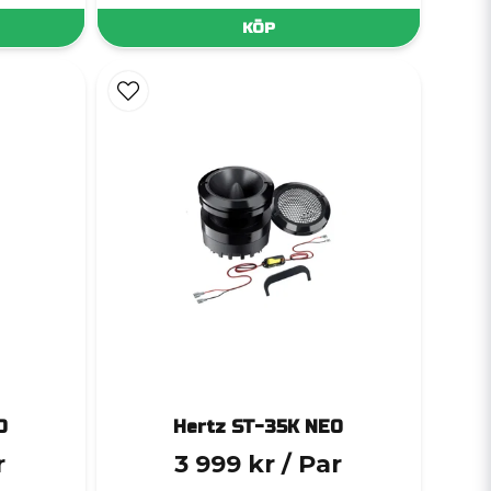
KÖP
O
Hertz ST-35K NEO
r
3 999 kr
/ Par