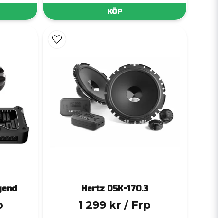
KÖP
gend
Hertz DSK-170.3
p
1 299 kr
/ Frp