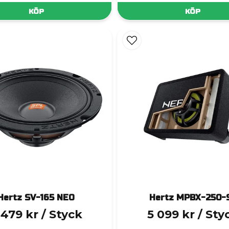
KÖP
KÖP
Hertz SV-165 NEO
Hertz MPBX-250-
 479 kr
/ Styck
5 099 kr
/ Sty