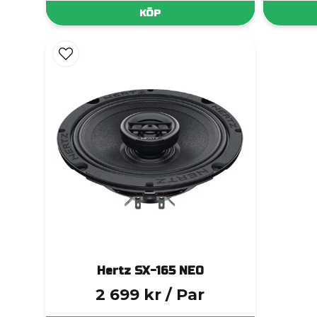
KÖP
Hertz SX-165 NEO
2 699 kr
/ Par