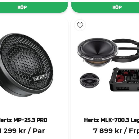
KÖP
KÖP
ertz MP-25.3 PRO
Hertz MLK-700.3 Le
1 299 kr
/ Par
7 899 kr
/ Fr