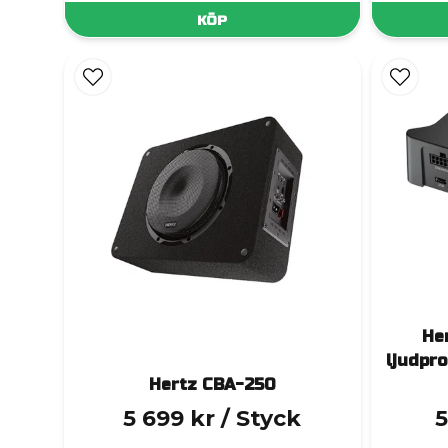
KÖP
He
ljudpro
Hertz CBA-250
5 699 kr
/ Styck
5