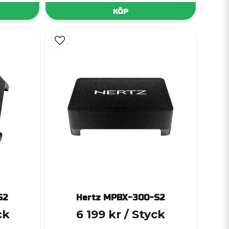
KÖP
S2
Hertz MPBX-300-S2
ck
6 199 kr
/ Styck