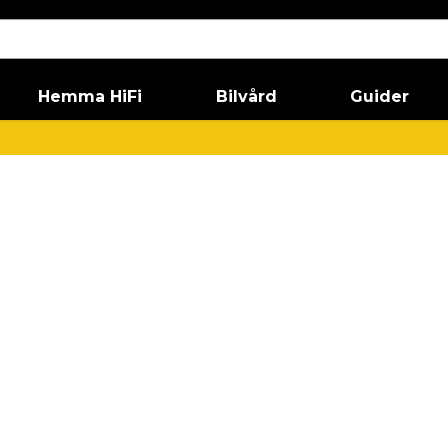
Hemma HiFi
Bilvård
Guider