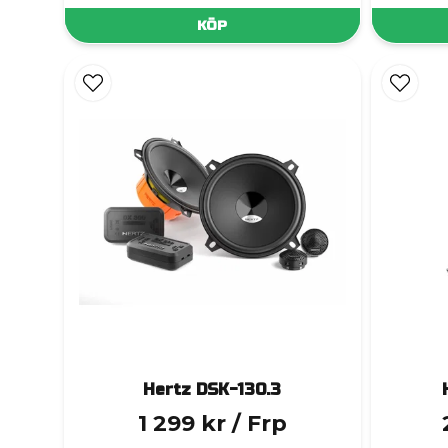
KÖP
Hertz DSK-130.3
1 299 kr
/ Frp