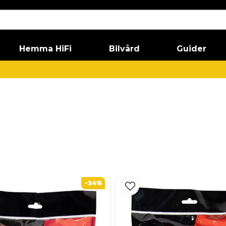
Hemma HiFi
Bilvård
Guider
-34%