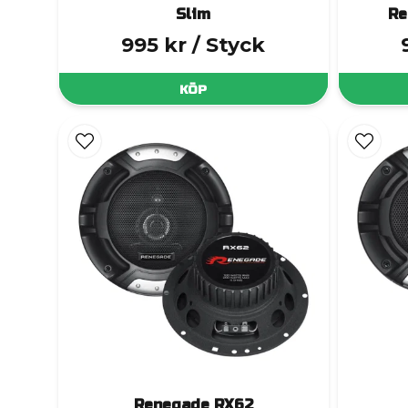
Slim
Re
995 kr
/ Styck
KÖP
Renegade RX62