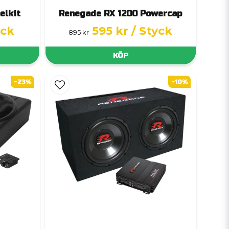
elkit
Renegade RX 1200 Powercap
yck
595 kr
/ Styck
895 kr
KÖP
-23%
-10%