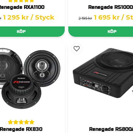
Renegade RXA1100
Renegade RS1000
1 295 kr
/ Styck
1 695 kr
/ S
r
2 195 kr
KÖP
KÖP
Renegade RX830
Renegade RS800