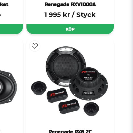
ket
Renegade RXV1000A
p
1 995 kr
/ Styck
KÖP
3
Renegade RX6.2C