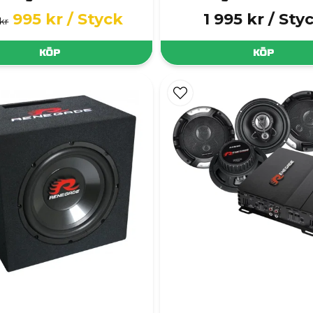
995 kr
/ Styck
1 995 kr
/ Sty
 kr
KÖP
KÖP