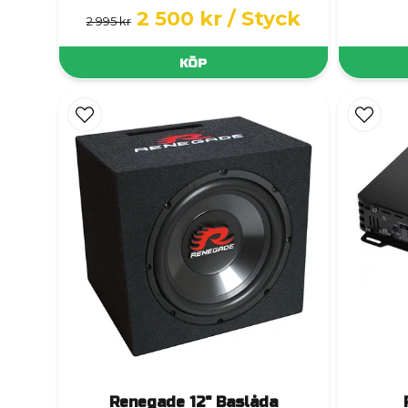
2 500 kr
/ Styck
2 995 kr
KÖP
Renegade 12" Baslåda