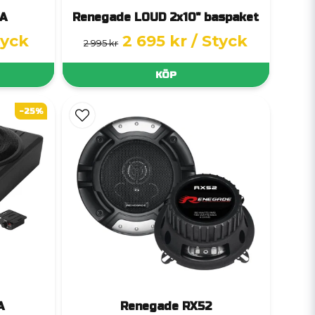
A
Renegade LOUD 2x10" baspaket
tyck
2 695 kr
/ Styck
2 995 kr
KÖP
-25%
A
Renegade RX52