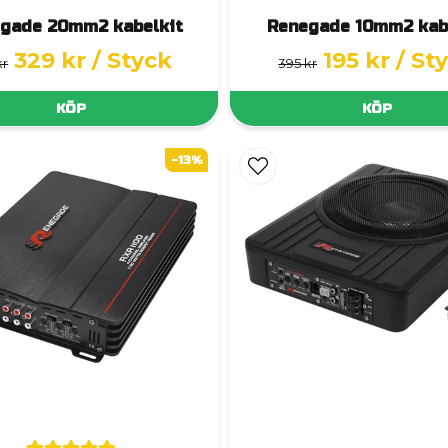
gade 20mm2 kabelkit
Renegade 10mm2 kab
329 kr
/ Styck
195 kr
/ St
kr
395 kr
KÖP
KÖP
-13%