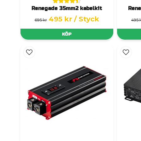
Renegade 35mm2 kabelkit
Rene
495 kr
/ Styck
695 kr
495 
KÖP