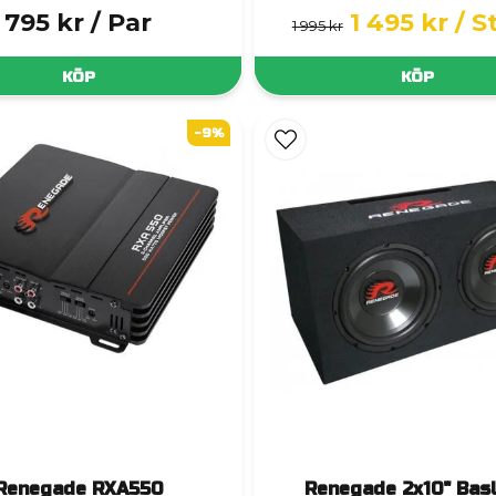
795 kr
/ Par
1 495 kr
/ S
1 995 kr
KÖP
KÖP
-9%
Renegade RXA550
Renegade 2x10" Bas