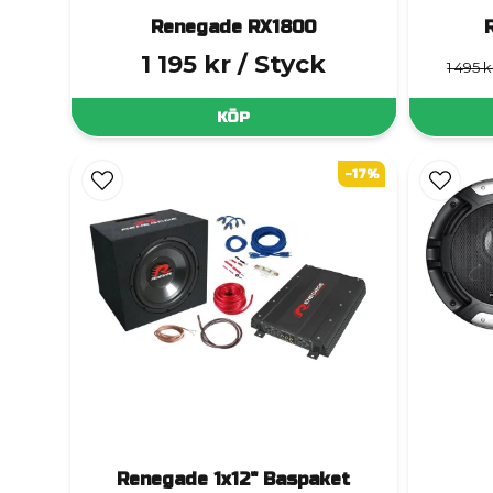
Renegade RX1800
1 195 kr
/ Styck
1 495 k
KÖP
-17%
Renegade 1x12" Baspaket