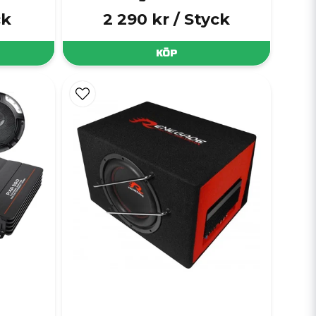
ck
2 290 kr
/ Styck
KÖP