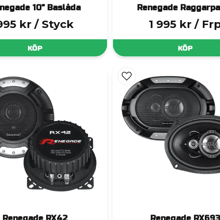
negade 10" Baslåda
Renegade Raggarpa
995 kr
/ Styck
1 995 kr
/ Fr
KÖP
KÖP
Renegade RX42
Renegade RX69