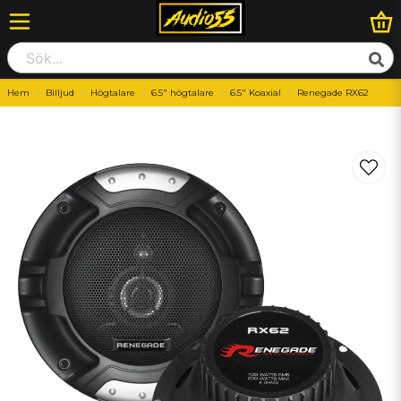
Hem
Billjud
Högtalare
6.5" högtalare
6.5" Koaxial
Renegade RX62