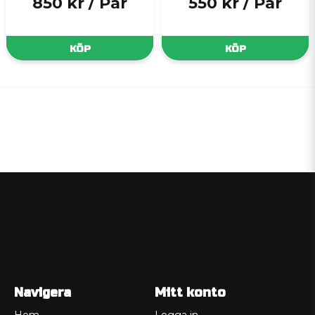
850 kr
/ Par
550 kr
/ Par
KÖP
KÖP
Navigera
Mitt konto