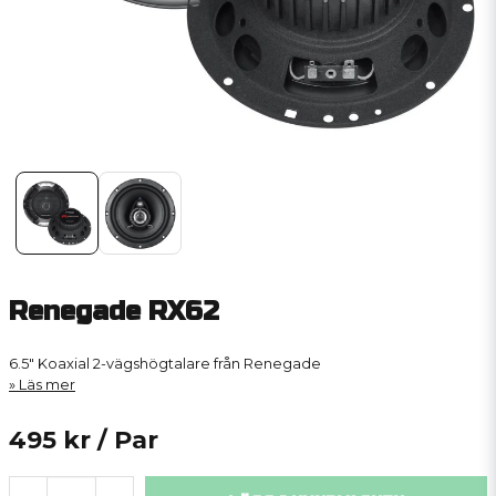
Renegade RX62
6.5" Koaxial 2-vägshögtalare från Renegade
Läs mer
495 kr
/ Par