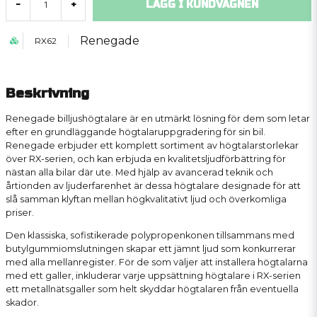
LÄGG I KUNDVAGNEN
-
+
Renegade
RX62
Beskrivning
Renegade billjushögtalare är en utmärkt lösning för dem som letar
efter en grundläggande högtalaruppgradering för sin bil.
Renegade erbjuder ett komplett sortiment av högtalarstorlekar
över RX-serien, och kan erbjuda en kvalitetsljudförbättring för
nästan alla bilar där ute. Med hjälp av avancerad teknik och
årtionden av ljuderfarenhet är dessa högtalare designade för att
slå samman klyftan mellan högkvalitativt ljud och överkomliga
priser.
Den klassiska, sofistikerade polypropenkonen tillsammans med
butylgummiomslutningen skapar ett jämnt ljud som konkurrerar
med alla mellanregister. För de som väljer att installera högtalarna
med ett galler, inkluderar varje uppsättning högtalare i RX-serien
ett metallnätsgaller som helt skyddar högtalaren från eventuella
skador.