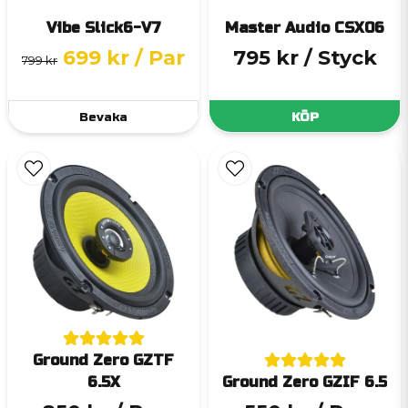
Vibe Slick6-V7
Master Audio CSX06
699 kr
/ Par
795 kr
/ Styck
799 kr
Bevaka
KÖP
Ground Zero GZTF
6.5X
Ground Zero GZIF 6.5