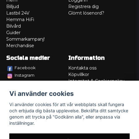
Hem
Logga in
Billjud
Registrera dig
Lastbil 24V
Glömt lösenord?
Hemma HiFi
Bilvård
Guider
Sommarkampanj!
Merchandise
Sociala medier
Information
Facebook
Kontakta oss
Köpvillkor
Instagram
Integritet & Cookiespolicy
TikTok
Retur
Vi använder cookies
Service/Garanti
Felsökningsguider
Vi använder cookies för att vår webbplats skall fungera
Lådritning
och erbjuda dig bästa upplevelse. Bekräfta ditt samtycke
Om oss
genom att trycka på "Godkänn alla", eller anpassa via
inställningar.