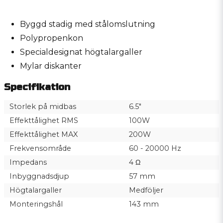
Byggd stadig med stålomslutning
Polypropenkon
Specialdesignat högtalargaller
Mylar diskanter
Specifikation
Storlek på midbas
6.5"
Effekttålighet RMS
100W
Effekttålighet MAX
200W
Frekvensområde
60 - 20000 Hz
Impedans
4 Ω
Inbyggnadsdjup
57 mm
Högtalargaller
Medföljer
Monteringshål
143 mm