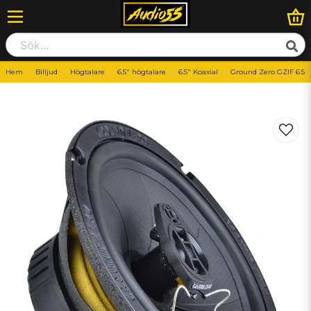
Hem
Billjud
Högtalare
6.5" högtalare
6.5" Koaxial
Ground Zero GZIF 6.5