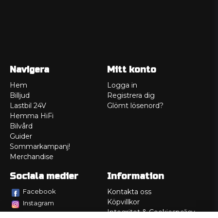
Navigera
Mitt konto
Hem
Logga in
Billjud
Registrera dig
Lastbil 24V
Glömt lösenord?
Hemma HiFi
Bilvård
Guider
Sommarkampanj!
Merchandise
Sociala medier
Information
Facebook
Kontakta oss
Köpvillkor
Instagram
Integritet & Cookiespolicy
TikTok