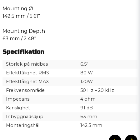
Mounting Ø
142.5 mm / 5.61″
Mounting Depth
63 mm / 2.48″
Specifikation
Storlek på midbas
6.5“
Effekttålighet RMS
80 W
Effekttålighet MAX
120W
Frekvensområde
50 Hz – 20 kHz
Impedans
4 ohm
Känslighet
91 dB
Inbyggnadsdjup
63 mm
Monteringshål
142.5 mm