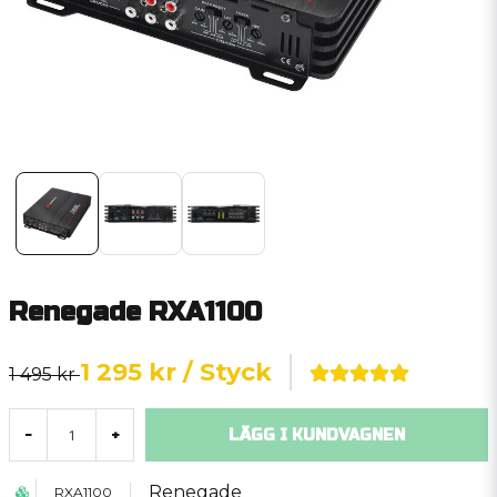
Renegade RXA1100
1 295 kr
/ Styck
1 495 kr
LÄGG I KUNDVAGNEN
-
+
Renegade
RXA1100