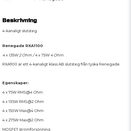
Beskrivning
4-kanaligt slutsteg
Renegade RXA1100
4 x 135W 2 Ohm / 4 x 75W 4 Ohm
RXA1100 är ett 4-kanaligt klass AB slutsteg från tyska Renegade.
Egenskaper:
4 x 75W RMS@4 Ohm
4 x 135W RMS@2 Ohm
4 x 150W Max@4 Ohm
4 x 275W Max@2 Ohm
MOSFET strömförsörjning