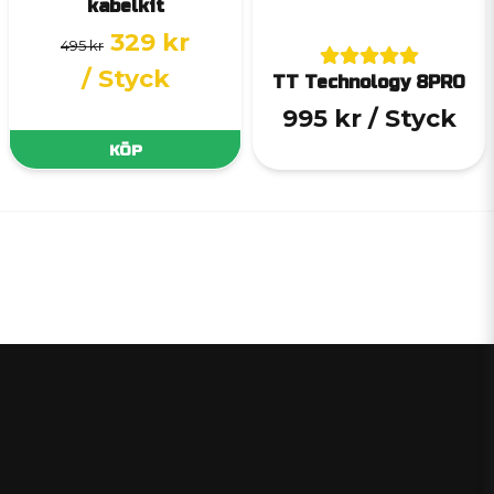
kabelkit
329 kr
495 kr
/ Styck
TT Technology 8PRO
995 kr
/ Styck
KÖP