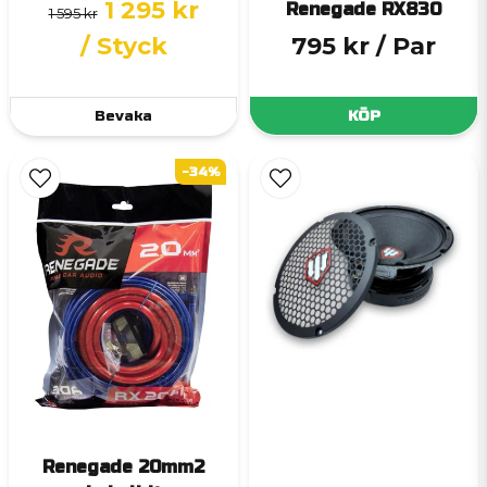
1 295 kr
Renegade RX830
1 595 kr
/ Styck
795 kr
/ Par
Bevaka
KÖP
-34%
Renegade 20mm2