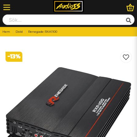
Hem
Dold
Renegade RXA1100
-
13
%