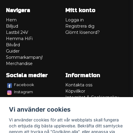
Navigera
Mitt konto
Hem
Logga in
Billjud
Registrera dig
Lastbil 24V
Glömt lösenord?
Hemma HiFi
Bilvård
Guider
Sommarkampanj!
Merchandise
Sociala medier
Information
Facebook
Kontakta oss
Köpvillkor
Instagram
Integritet & Cookiespolicy
TikTok
Retur
Vi använder cookies
Service/Garanti
Felsökningsguider
Vi använder cookies för att vår webbplats skall fungera
Lådritning
och erbjuda dig bästa upplevelse. Bekräfta ditt samtycke
Om oss
genom att trycka på "Godkänn alla", eller anpassa via