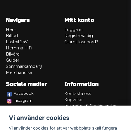
Navigera
Mitt konto
Hem
Logga in
Billjud
Registrera dig
Lastbil 24V
Glömt lösenord?
Hemma HiFi
Bilvård
Guider
Sommarkampanj!
Merchandise
Sociala medier
Information
Facebook
Kontakta oss
Köpvillkor
Instagram
Integritet & Cookiespolicy
TikTok
Retur
Vi använder cookies
Service/Garanti
Felsökningsguider
Vi använder cookies för att vår webbplats skall fungera
Lådritning