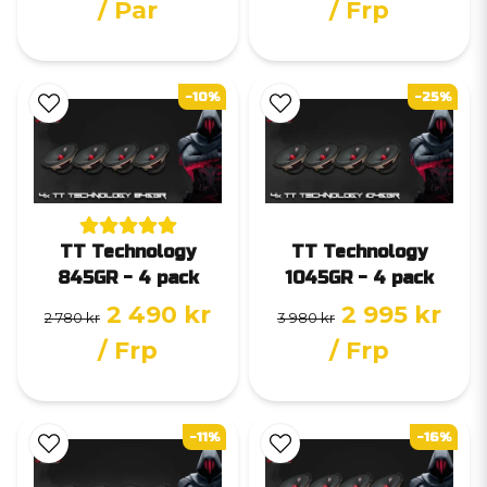
/ Par
/ Frp
-10%
-25%
TT Technology
TT Technology
845GR - 4 pack
1045GR - 4 pack
2 490 kr
2 995 kr
2 780 kr
3 980 kr
/ Frp
/ Frp
-11%
-16%