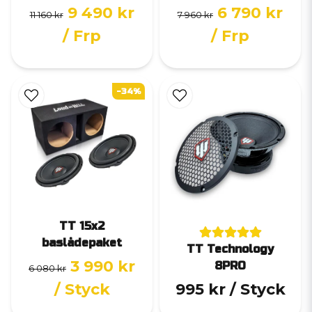
9 490 kr
6 790 kr
11 160 kr
7 960 kr
/ Frp
/ Frp
-34%
TT 15x2
baslådepaket
TT Technology
3 990 kr
8PRO
6 080 kr
/ Styck
995 kr
/ Styck