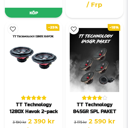
/ Frp
KÖP
-25%
-18%
TT Technology
TT Technology
1280X Havok 2-pack
845GR SPL PAKET
2 390 kr
2 590 kr
3 190 kr
3 175 kr