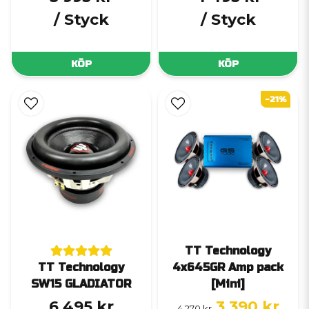
/ Styck
/ Styck
KÖP
KÖP
-21%
TT Technology
TT Technology
4x645GR Amp pack
SW15 GLADIATOR
[Mini]
6 495 kr
3 390 kr
4 270 kr