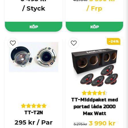
/ Styck
/ Frp
KÖP
KÖP
-24%
TT-Middpaket med
portad låda 2000
TT-T2N
Max Watt
295 kr
/ Par
3 990 kr
5 275 kr