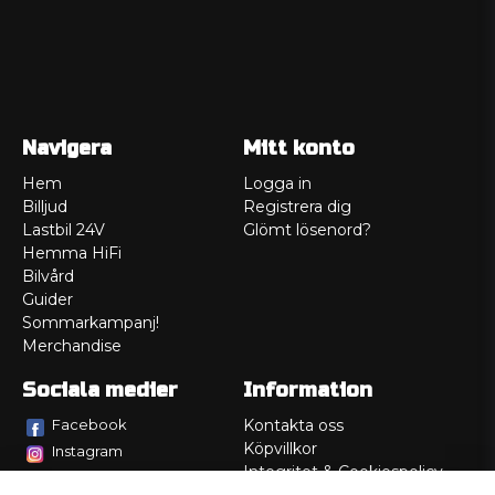
Navigera
Mitt konto
Hem
Logga in
Billjud
Registrera dig
Lastbil 24V
Glömt lösenord?
Hemma HiFi
Bilvård
Guider
Sommarkampanj!
Merchandise
Sociala medier
Information
Facebook
Kontakta oss
Köpvillkor
Instagram
Integritet & Cookiespolicy
TikTok