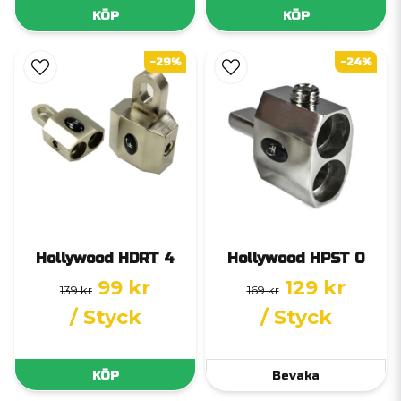
KÖP
KÖP
-29%
-24%
Hollywood HDRT 4
Hollywood HPST 0
99 kr
129 kr
139 kr
169 kr
/ Styck
/ Styck
KÖP
Bevaka