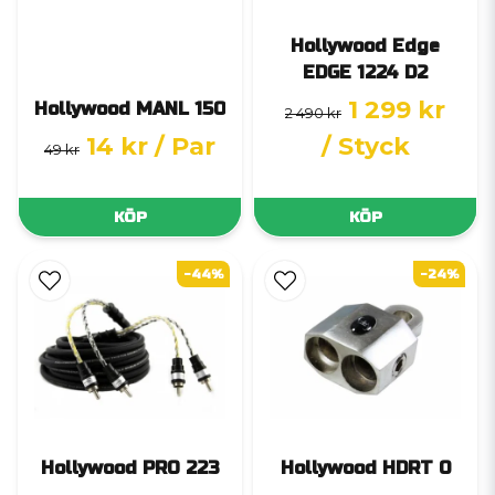
Hollywood Edge
EDGE 1224 D2
1 299 kr
Hollywood MANL 150
2 490 kr
14 kr
/ Par
/ Styck
49 kr
KÖP
KÖP
-44%
-24%
Hollywood PRO 223
Hollywood HDRT 0