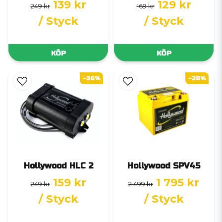
139 kr
129 kr
249 kr
169 kr
/ Styck
/ Styck
KÖP
KÖP
-36%
-28%
Hollywood HLC 2
Hollywood SPV45
159 kr
1 795 kr
249 kr
2 499 kr
/ Styck
/ Styck