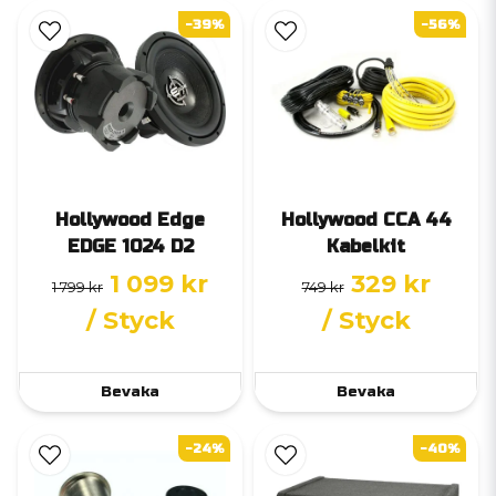
-39%
-56%
Hollywood Edge
Hollywood CCA 44
EDGE 1024 D2
Kabelkit
1 099 kr
329 kr
1 799 kr
749 kr
/ Styck
/ Styck
Bevaka
Bevaka
-24%
-40%