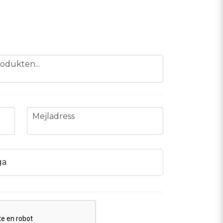
odukten...
email
Mejladress
ga