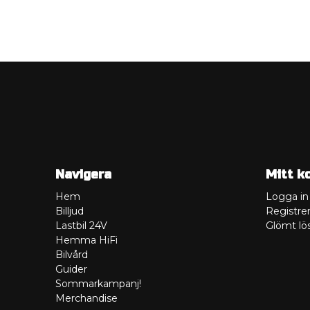
Navigera
Mitt k
Hem
Logga in
Billjud
Registrer
Lastbil 24V
Glömt lö
Hemma HiFi
Bilvård
Guider
Sommarkampanj!
Merchandise