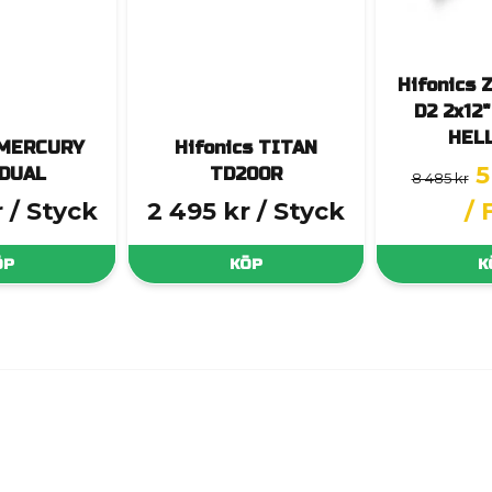
Hifonics 
D2 2x12
HELL
 MERCURY
Hifonics TITAN
5
DUAL
TD200R
8 485 kr
r
/ Styck
2 495 kr
/ Styck
/ 
ÖP
KÖP
K