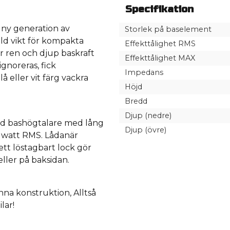
Specifikation
n ny generation av
Storlek på baselement
ld vikt för kompakta
Effekttålighet RMS
 ren och djup baskraft
Effekttålighet MAX
gnoreras, fick
Impedans
å eller vit färg vackra
Höjd
Bredd
Djup (nedre)
d bashögtalare med lång
Djup (övre)
0 watt RMS. Lådanär
tt löstagbart lock gör
ller på baksidan.
nna konstruktion, Alltså
lar!