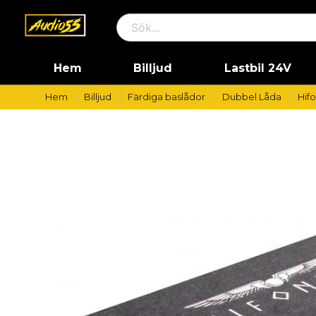
Hem
Billjud
Lastbil 24V
Hem
Billjud
Färdiga baslådor
Dubbel Låda
Hif