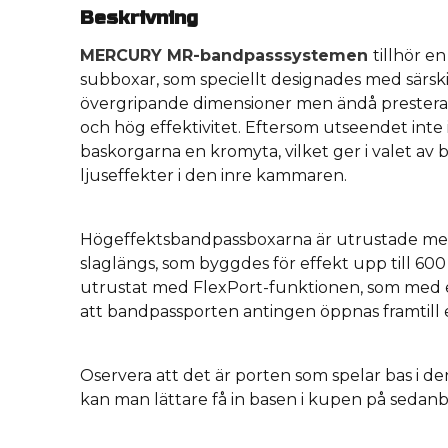
Beskrivning
MERCURY MR-bandpasssystemen
tillhör e
subboxar, som speciellt designades med särski
övergripande dimensioner men ändå presterar
och hög effektivitet. Eftersom utseendet inte i
baskorgarna en kromyta, vilket ger i valet av bl
ljuseffekter i den inre kammaren.
Högeffektsbandpassboxarna är utrustade me
slaglängs, som byggdes för effekt upp till 60
utrustat med FlexPort-funktionen, som med e
att bandpassporten antingen öppnas framtill e
Oservera att det är porten som spelar bas i de
kan man lättare få in basen i kupen på sedanbi