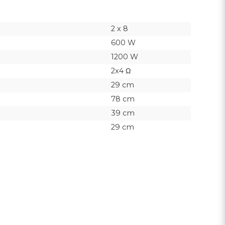
2 x 8
600 W
1200 W
2x4 Ω
29 cm
78 cm
39 cm
29 cm