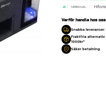
Hifoni
MR8DUAL
Varför handla hos oss
Snabba leveranser
Fraktfria alternativ
1000kr*
Säker betalning