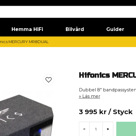
Hemma HiFi
Bilvård
Guider
onics MERCURY MR8DUAL
Hifonics MER
Dubbel 8" bandpassyste
Läs mer
3 995 kr
/ Styck
-
+