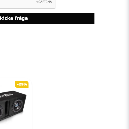
kicka fråga
-29%