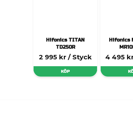
Hifonics TITAN
Hifonics
TD250R
MR10
2 995 kr
/ Styck
4 495 k
KÖP
K