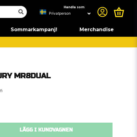
Handla som
Sommarkampanj!
Merchandise
CURY MR8DUAL
m
LÄGG I KUNDVAGNEN