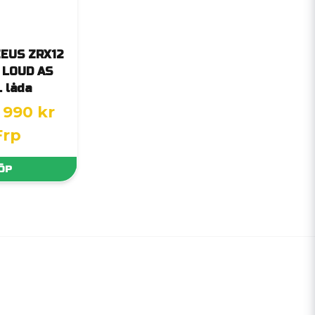
ZEUS ZRX12
" LOUD AS
 låda
 990 kr
Frp
ÖP