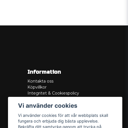
Information
Kontakta oss
Köpvillkor
Integritet & Cookiespolicy
Retur
Vi använder cookies
Service/Garanti
Felsökningsguider
Vi använder cookies för att vår webbplats skall
Lådritning
fungera och erbjuda dig bästa upplevelse.
Om oss
Bekräfta ditt samtycke genom att trycka på