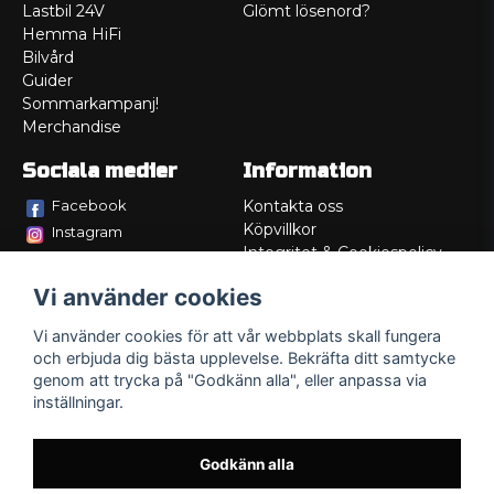
Lastbil 24V
Glömt lösenord?
Hemma HiFi
Bilvård
Guider
Sommarkampanj!
Merchandise
Sociala medier
Information
Facebook
Kontakta oss
Köpvillkor
Instagram
Integritet & Cookiespolicy
TikTok
Retur
Vi använder cookies
Service/Garanti
Felsökningsguider
Vi använder cookies för att vår webbplats skall fungera
Lådritning
och erbjuda dig bästa upplevelse. Bekräfta ditt samtycke
Om oss
genom att trycka på "Godkänn alla", eller anpassa via
inställningar.
Godkänn alla