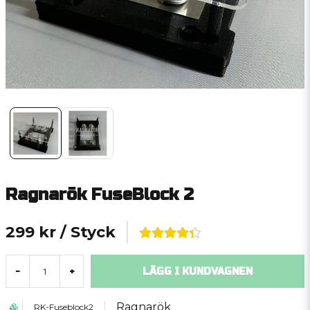
Ragnarök FuseBlock 2
299 kr
/ Styck
LÄGG I KUNDVAGNEN
-
+
Ragnarök
RK-Fuseblock2