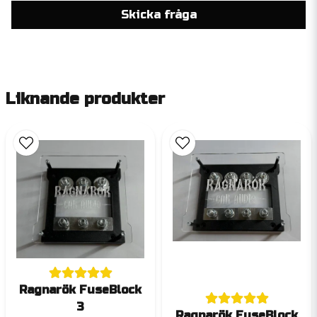
Skicka fråga
Liknande produkter
Ragnarök FuseBlock
3
Ragnarök FuseBlock