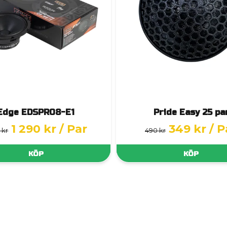
Edge EDSPRO8-E1
Pride Easy 25 pa
1 290 kr
/ Par
349 kr
/ P
 kr
490 kr
KÖP
KÖP