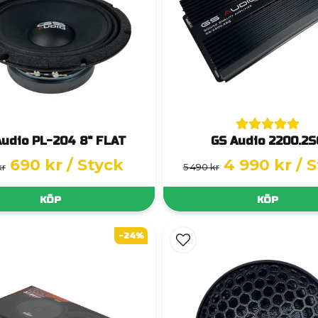
Audio PL-204 8" FLAT
GS Audio 2200.2S
690 kr
/ Styck
4 990 kr
/ 
kr
5 490 kr
KÖP
KÖP
-24%