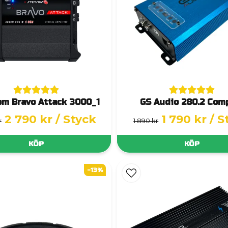
om Bravo Attack 3000_1
GS Audio 280.2 Com
2 790 kr
/ Styck
1 790 kr
/ S
r
1 890 kr
KÖP
KÖP
-13%