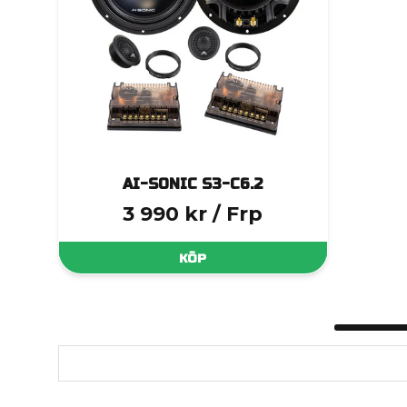
AI-SONIC S3-C6.2
3 990 kr
/ Frp
KÖP