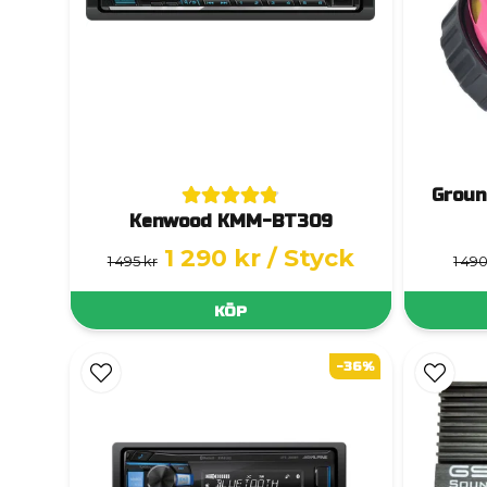
Groun
Kenwood KMM-BT309
1 290 kr
/ Styck
1 495 kr
1 490
KÖP
-36%