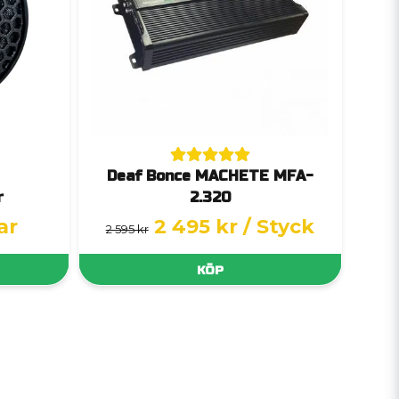
Deaf Bonce MACHETE MFA-
r
2.320
ar
2 495 kr
/ Styck
2 595 kr
KÖP