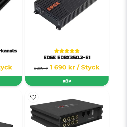
-kanals
EDGE EDBX350.2-E1
tyck
1 690 kr
/ Styck
2 299 kr
KÖP