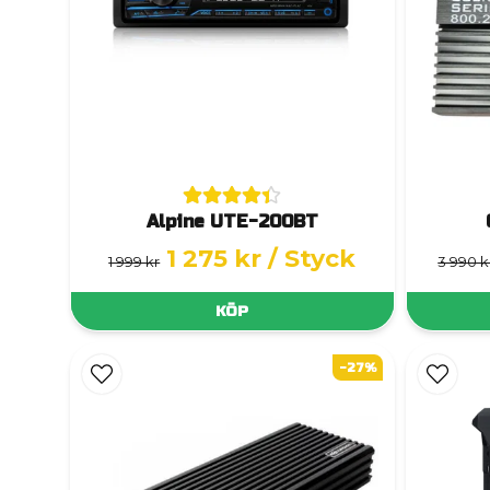
Alpine UTE-200BT
1 275 kr
/ Styck
1 999 kr
3 990 k
KÖP
-27%