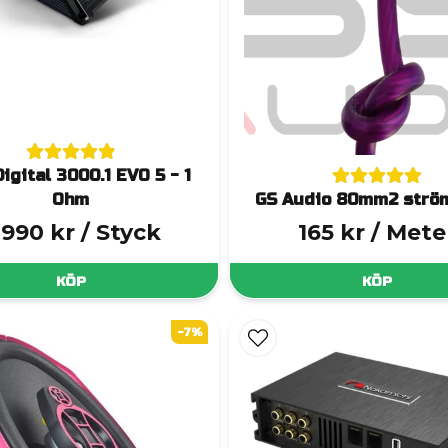
igital 3000.1 EVO 5 - 1
Ohm
GS Audio 80mm2 strö
 990 kr
/ Styck
165 kr
/ Mete
KÖP
KÖP
-7%