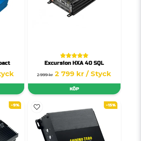
pact
Excursion HXA 40 SQL
tyck
2 799 kr
/ Styck
2 999 kr
KÖP
-9%
-15%