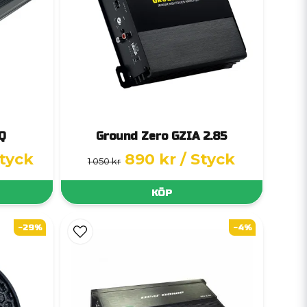
Q
Ground Zero GZIA 2.85
Styck
890 kr
/ Styck
1 050 kr
KÖP
-29%
-4%