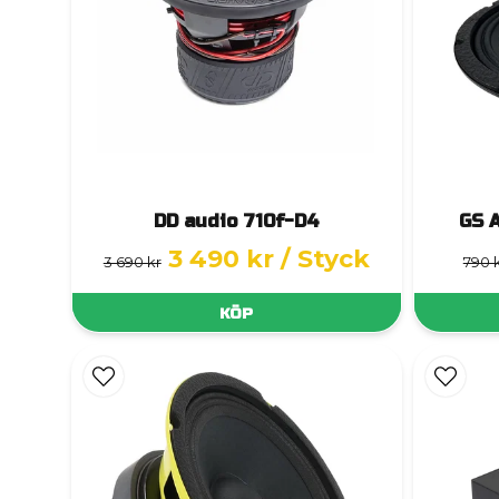
DD audio 710f-D4
GS 
3 490 kr
/ Styck
3 690 kr
790 
KÖP