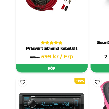
SounD
Prisvärt 50mm2 kabelkit
599 kr
/ Frp
2
895 kr
KÖP
-14%