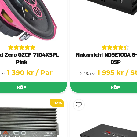
d Zero GZCF 7104XSPL
Nakamichi NDSE100A 6
Pink
DSP
1 390 kr
/ Par
1 995 kr
/ S
 kr
2 495 kr
KÖP
KÖP
-12%