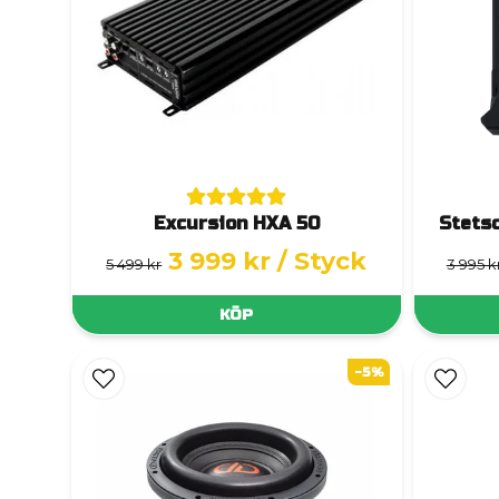
Excursion HXA 50
Stets
3 999 kr
/ Styck
5 499 kr
3 995 k
KÖP
-5%