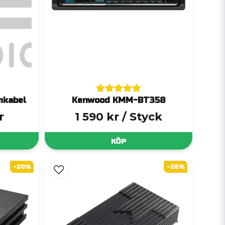
mkabel
Kenwood KMM-BT358
r
1 590 kr
/ Styck
KÖP
-20%
-26%