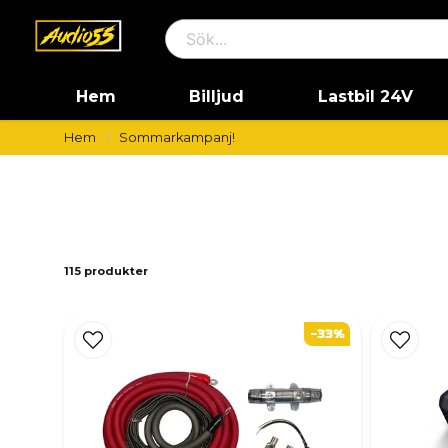
Hem
Billjud
Lastbil 24V
Hem
Sommarkampanj!
115 produkter
-33%