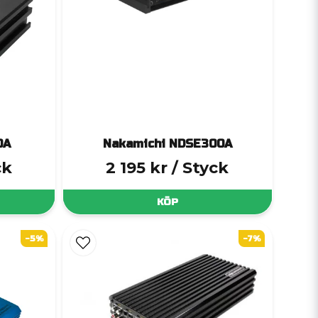
0A
Nakamichi NDSE300A
ck
2 195 kr
/ Styck
KÖP
-5%
-7%