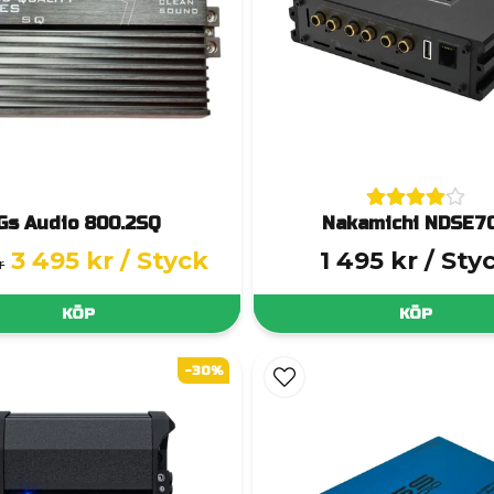
Gs Audio 800.2SQ
Nakamichi NDSE7
3 495 kr
/ Styck
1 495 kr
/ Sty
r
KÖP
KÖP
-30%