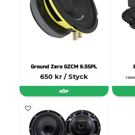
Ground Zero GZCM 6.5SPL
650 kr
/ Styck
1 699
KÖP