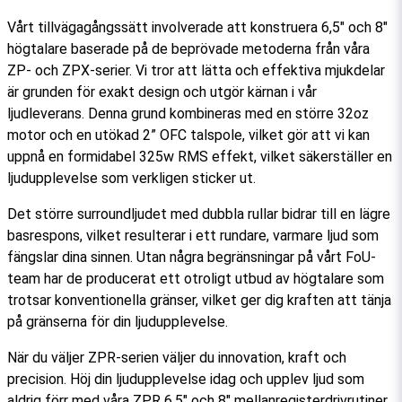
Vårt tillvägagångssätt involverade att konstruera 6,5" och 8"
högtalare baserade på de beprövade metoderna från våra
ZP- och ZPX-serier. Vi tror att lätta och effektiva mjukdelar
är grunden för exakt design och utgör kärnan i vår
ljudleverans. Denna grund kombineras med en större 32oz
motor och en utökad 2” OFC talspole, vilket gör att vi kan
uppnå en formidabel 325w RMS effekt, vilket säkerställer en
ljudupplevelse som verkligen sticker ut.
Det större surroundljudet med dubbla rullar bidrar till en lägre
basrespons, vilket resulterar i ett rundare, varmare ljud som
fängslar dina sinnen. Utan några begränsningar på vårt FoU-
team har de producerat ett otroligt utbud av högtalare som
trotsar konventionella gränser, vilket ger dig kraften att tänja
på gränserna för din ljudupplevelse.
När du väljer ZPR-serien väljer du innovation, kraft och
precision. Höj din ljudupplevelse idag och upplev ljud som
aldrig förr med våra ZPR 6,5" och 8" mellanregisterdrivrutiner.