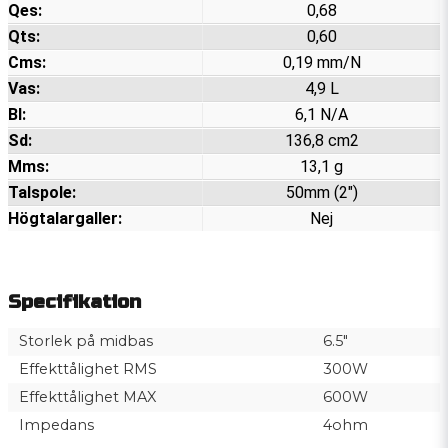
Qes:
0,68
Qts:
0,60
Cms:
0,19 mm/N
Vas:
4,9 L
Bl:
6,1 N/A
Sd:
136,8 cm2
Mms:
13,1 g
Talspole:
50mm (2")
Högtalargaller:
Nej
Specifikation
Storlek på midbas
6.5"
Effekttålighet RMS
300W
Effekttålighet MAX
600W
Impedans
4ohm