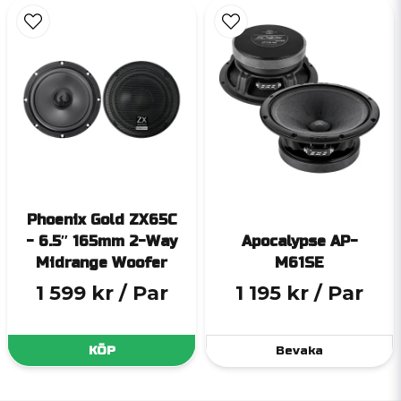
Phoenix Gold ZX65C
- 6.5″ 165mm 2-Way
Apocalypse AP-
Midrange Woofer
M61SE
1 599 kr
/ Par
1 195 kr
/ Par
KÖP
Bevaka