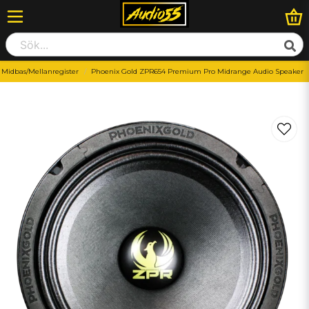
" Midbas/Mellanregister
Phoenix Gold ZPR654 Premium Pro Midrange Audio Speaker