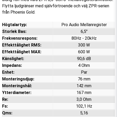
Flytta ljudgränser med självförtroende och välj ZPR-serien
från Phoenix Gold.
Högtalartyp:
Pro Audio Mellanregister
Storlek Bas:
6,5"
Frekvensrespons:
80Hz - 20kHz
Effekttålighet RMS:
300 W
Effekttålighet MAX:
600 W
Känslighet:
90,6 dB
Impedans:
4 Ohm
Enhet:
Par
Monteringsdjup:
76 mm
Monteringshål:
142 mm
Ytterdiameter:
167 mm
Re:
3,0 Ohm
Fs:
102,1 Hz
Qms:
5,16