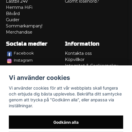
Lastbil 24V
Glömt lösenord?
Hemma HiFi
Bilvård
Guider
Sommarkampanj!
Merchandise
Sociala medier
Information
Facebook
Kontakta oss
Köpvillkor
Instagram
Integritet & Cookiespolicy
TikTok
Retur
Vi använder cookies
Service/Garanti
Felsökningsguider
Vi använder cookies för att vår webbplats skall fungera
Lådritning
och erbjuda dig bästa upplevelse. Bekräfta ditt samtycke
Om oss
genom att trycka på "Godkänn alla", eller anpassa via
inställningar.
Godkänn alla