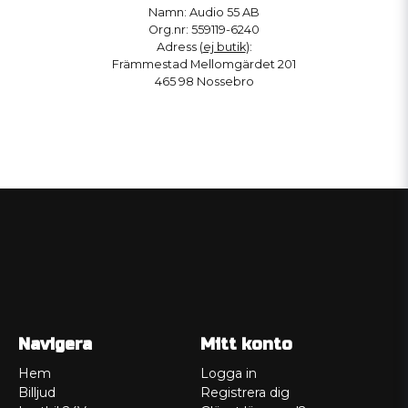
Namn: Audio 55 AB
Org.nr: 559119-6240
Adress (
ej butik
):
Främmestad Mellomgärdet 201
465 98 Nossebro
Navigera
Mitt konto
Hem
Logga in
Billjud
Registrera dig