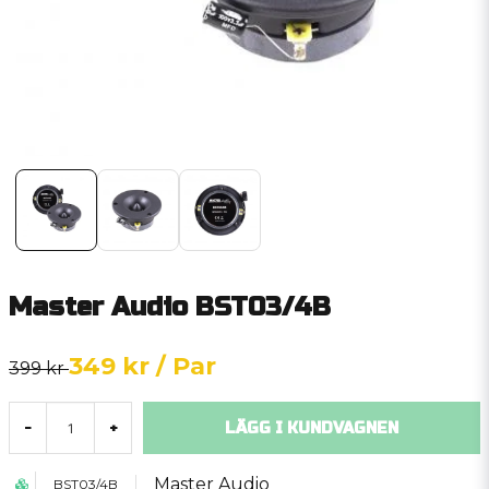
Master Audio BST03/4B
349 kr
/ Par
399 kr
LÄGG I KUNDVAGNEN
-
+
Master Audio
BST03/4B