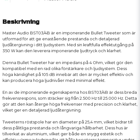
Beskrivning
Master Audio BST03/4B är en imponerande Bullet Tweeter som är
utformad för att ge enastående prestanda och detaljerad
ljudåtergivning i ditt ljudsystem. Med sin kraftfulla effektutgång på
350 W kan den leverera imponerande ljudtryck och klarhet.
Denna Bullet Tweeter har en impedans på 4 Ohm, vilket gör den
kompatibel med en rad olika förstärkare och ljudsystem. Dess
höga känslighet på 105 dB innebär att den är mycket effektiv och
kan producera höga ljudnivåer med minimal effekt.
En av de imponerande egenskaperna hos BST03/4B är dess breda
frekvensrespons, som sträcker sig från 2.500 Hz till 25.000 Hz. Detta
gör att den kan återge höga frekvenser med precision och klarhet,
vilket ger en detaljerad ljudåtergivning.
Tweeterns röstspole har en diameter på 25,4 mm, vilket bidrar till
dess pålitliga prestanda och långvariga hållbarhet. Dess hus är
tillverkat av aluminium, vilket ger både en snygg estetik och
effektiv värmeavledning för att hålla tweeterns temperatur under