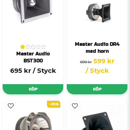
Master Audio DR4
med horn
Master Audio
599 kr
BST300
699 kr
695 kr
/ Styck
/ Styck
KÖP
KÖP
-25%