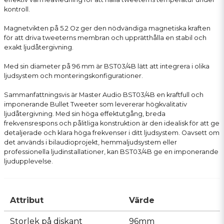
kontroll.
Magnetvikten på 5.2 Oz ger den nödvändiga magnetiska kraften
för att driva tweeterns membran och upprätthålla en stabil och
exakt ljudåtergivning.
Med sin diameter på 96 mm är BST03/4B lätt att integrera i olika
ljudsystem och monteringskonfigurationer.
Sammanfattningsvis är Master Audio BST03/4B en kraftfull och
imponerande Bullet Tweeter som levererar högkvalitativ
ljudåtergivning. Med sin höga effektutgång, breda
frekvensrespons och pålitliga konstruktion är den idealisk för att ge
detaljerade och klara höga frekvenser i ditt ljudsystem. Oavsett om
det används i bilaudioprojekt, hemmaljudsystem eller
professionella ljudinstallationer, kan BST03/4B ge en imponerande
ljudupplevelse.
Attribut
Värde
Storlek på diskant
96mm