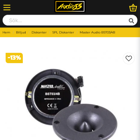
Hem
Billjud
Diskanter
SPL Diskanter
Master Audio BST03/4B
-
13
%