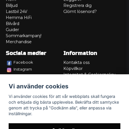
Billjud
Registrera dig
Lastbil 24V
Glömt lösenord?
Hemma HiFi
Bilvård
Guider
Sommarkampanj!
Merchandise
Sociala medier
Information
Facebook
Kontakta oss
Köpvillkor
Instagram
Integritet & Cookiespolicy
TikTok
Retur
Vi använder cookies
Service/Garanti
Felsökningsguider
Vi använder cookies för att vår webbplats skall fungera
Lådritning
och erbjuda dig bästa upplevelse. Bekräfta ditt samtycke
Om oss
genom att trycka på "Godkänn alla", eller anpassa via
inställningar.