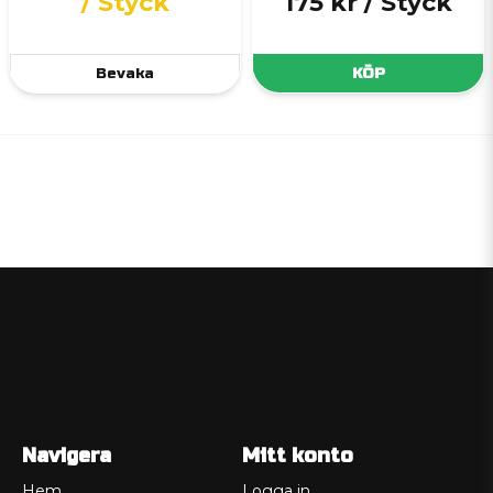
/ Styck
175 kr
/ Styck
Bevaka
KÖP
Navigera
Mitt konto
Hem
Logga in