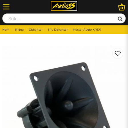
Hem
Billjud
Diskanter
SPL Diskanter
Master Audio KP307