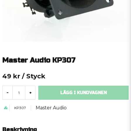
Master Audio KP307
49 kr
/ Styck
LÄGG I KUNDVAGNEN
-
+
Master Audio
KP307
Beskrivning