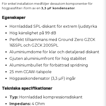
För enkel installation medföljer dessutom komponenter för
högpassfilter i form av en
3,3 µF kondensator
.
Egenskaper
Hornladdad SPL-diskant för extrem ljudstyrka
Hög känslighet på 99 dB
Perfekt tillsammans med Ground Zero GZCK
165SPL och GZCK 200SPL
Aluminiumdome för klar och detaljerad diskant
Gjuten aluminiumfront för hög stabilitet
Aluminiumbullet för förbättrad spridning
25 mm CCAW-talspole
Högpasskondensator (3,3 µF) ingår
Tekniska specifikationer
Typ:
Hornladdad kompressionsdiskant
Impedans:
4 Ohm