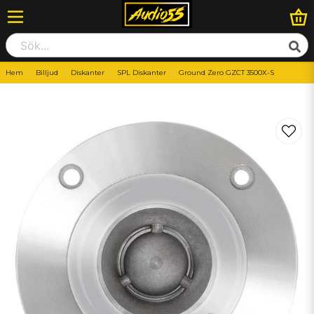
Hem
Billjud
Diskanter
SPL Diskanter
Ground Zero GZCT 3500X-S