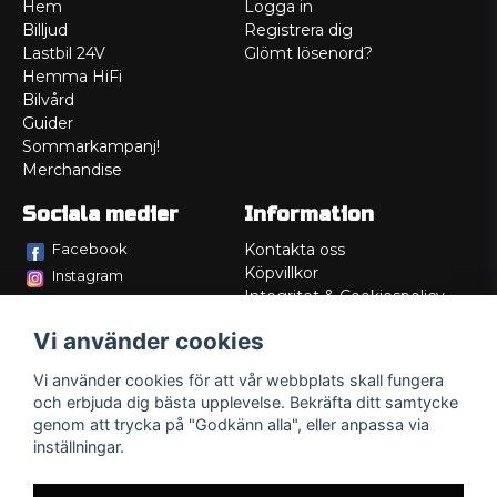
Hem
Logga in
Billjud
Registrera dig
Lastbil 24V
Glömt lösenord?
Hemma HiFi
Bilvård
Guider
Sommarkampanj!
Merchandise
Sociala medier
Information
Facebook
Kontakta oss
Köpvillkor
Instagram
Integritet & Cookiespolicy
TikTok
Retur
Vi använder cookies
Service/Garanti
Felsökningsguider
Vi använder cookies för att vår webbplats skall fungera
Lådritning
och erbjuda dig bästa upplevelse. Bekräfta ditt samtycke
Om oss
genom att trycka på "Godkänn alla", eller anpassa via
inställningar.