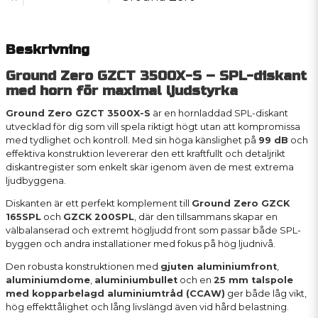
Beskrivning
Ground Zero GZCT 3500X-S – SPL-diskant
med horn för maximal ljudstyrka
Ground Zero GZCT 3500X-S
är en hornladdad SPL-diskant
utvecklad för dig som vill spela riktigt högt utan att kompromissa
med tydlighet och kontroll. Med sin höga känslighet på
99 dB
och
effektiva konstruktion levererar den ett kraftfullt och detaljrikt
diskantregister som enkelt skär igenom även de mest extrema
ljudbyggena.
Diskanten är ett perfekt komplement till
Ground Zero GZCK
165SPL
och
GZCK 200SPL
, där den tillsammans skapar en
välbalanserad och extremt högljudd front som passar både SPL-
byggen och andra installationer med fokus på hög ljudnivå.
Den robusta konstruktionen med
gjuten aluminiumfront
,
aluminiumdome
,
aluminiumbullet
och en
25 mm talspole
med kopparbelagd aluminiumtråd (CCAW)
ger både låg vikt,
hög effekttålighet och lång livslängd även vid hård belastning.