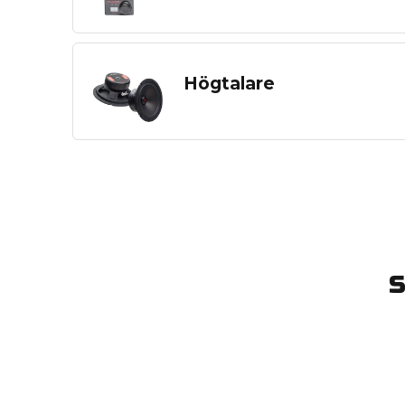
Högtalare
S