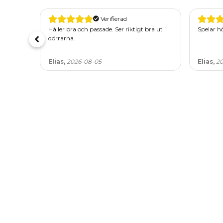
Verifierad
ra ut i
Spelar högt och klart.
Spelar r
Elias,
2026-08-05
Elias,
20