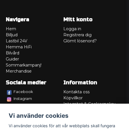
Navigera
Mitt konto
Hem
Logga in
Billjud
Registrera dig
Lastbil 24V
Glömt lösenord?
Hemma HiFi
Bilvård
Guider
Sommarkampanj!
Merchandise
Sociala medier
Information
Facebook
Kontakta oss
Köpvillkor
Instagram
Integritet & Cookiespolicy
TikTok
Retur
Vi använder cookies
Service/Garanti
Felsökningsguider
Vi använder cookies för att vår webbplats skall fungera
Lådritning