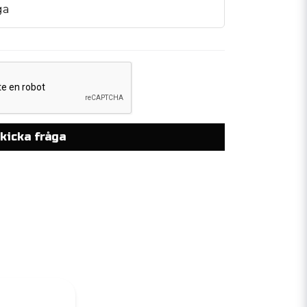
ga
kicka fråga