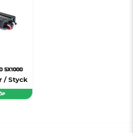
O SX1000
r
/ Styck
ÖP