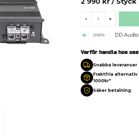
2 990 kr
/ Styck
-
+
DD Audio
D1100
Varför handla hos oss
Snabba leveranser
Fraktfria alternativ
1000kr*
Säker betalning