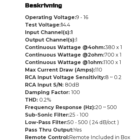
Beskrivning
Operating Voltage:
9 - 16
Test Voltage:1
4.4
Input Channel(s):1
Output Channel(s):
1
Continuous Wattage @4ohm:
380 x 1
Continuous Wattage @2ohm:
700 x 1
Continuous Wattage @1ohm:
1100 x 1
Max Current Draw (Amps):
110
RCA Input Voltage Sensitivity:
8 ~ 0.2
RCA Input S/N:
80dB
Damping Factor:
100
THD:
0.2%
Frequency Response (Hz):
20 ~ 500
Sub-Sonic Filter:
25 - 100
Low-Pass Filter:
50 - 500 ( 24 dB/oct )
Pass Thru Output:
Yes
Remote Control:
Remote Included in Box