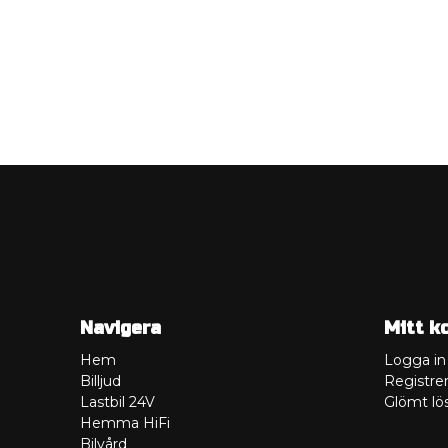
Navigera
Mitt k
Hem
Logga in
Billjud
Registrer
Lastbil 24V
Glömt lö
Hemma HiFi
Bilvård