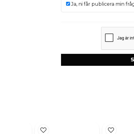
Ja, ni får publicera min frå
S