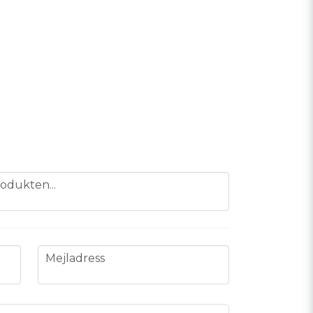
odukten...
email
Mejladress