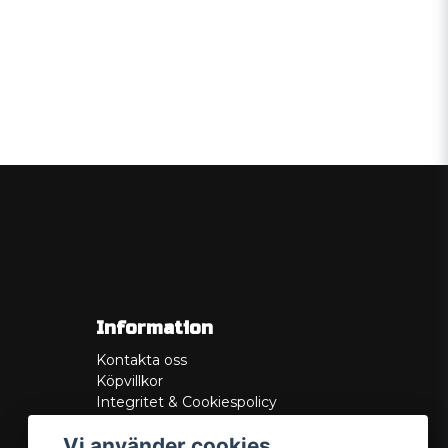
Information
Kontakta oss
Köpvillkor
Integritet & Cookiespolicy
Retur
Vi använder cookies
Service/Garanti