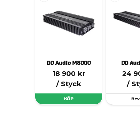
DD Audio M8000
DD Aud
18 900 kr
24 9
/ Styck
/ S
KÖP
Bev