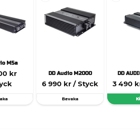
io M5a
00 kr
DD Audio M2000
DD AUDI
tyck
6 990 kr
/ Styck
3 490 k
aka
Bevaka
K