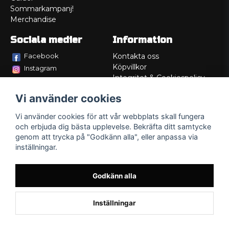
Sommarkampanj!
Merchandise
Sociala medier
Information
Facebook
Kontakta oss
Köpvillkor
Instagram
Integritet & Cookiespolicy
TikTok
Retur
Vi använder cookies
Service/Garanti
Felsökningsguider
Vi använder cookies för att vår webbplats skall fungera
Lådritning
och erbjuda dig bästa upplevelse. Bekräfta ditt samtycke
Om oss
genom att trycka på "Godkänn alla", eller anpassa via
inställningar.
Godkänn alla
Inställningar
Powered by Nyehandel AB