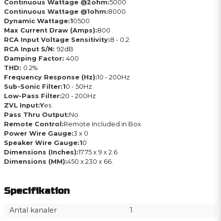
Continuous Wattage @2ohm:
5000
Continuous Wattage @1ohm:
8000
Dynamic Wattage:1
0500
Max Current Draw (Amps):
800
RCA Input Voltage Sensitivity:
8 - 0.2
RCA Input S/N:
92dB
Damping Factor:
400
THD:
0.2%
Frequency Response (Hz):
10 - 200Hz
Sub-Sonic Filter:1
0 - 50Hz
Low-Pass Filter:
20 - 200Hz
ZVL Input:Y
es
Pass Thru Output:
No
Remote Control:
Remote Included in Box
Power Wire Gauge:
3 x 0
Speaker Wire Gauge:1
0
Dimensions (Inches):
17.75 x 9 x 2.6
Dimensions (MM):
450 x 230 x 66.
Specifikation
Antal kanaler
1