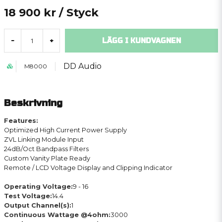
18 900 kr
/ Styck
LÄGG I KUNDVAGNEN
-
+
DD Audio
M8000
Beskrivning
Features:
Optimized High Current Power Supply
ZVL Linking Module Input
24dB/Oct Bandpass Filters
Custom Vanity Plate Ready
Remote / LCD Voltage Display and Clipping Indicator
Operating Voltage:
9 - 16
Test Voltage:
14.4
Output Channel(s):
1
Continuous Wattage @4ohm:
3000