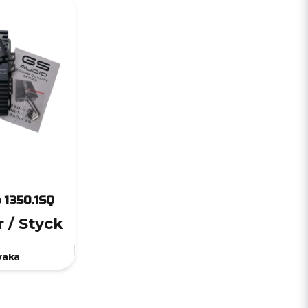
 1350.1SQ
r
/ Styck
vaka