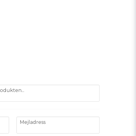
odukten...
email
Mejladress