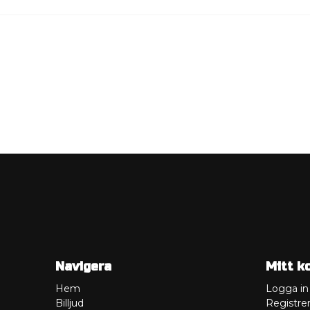
Navigera
Mitt k
Hem
Logga in
Billjud
Registrer