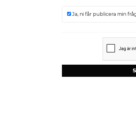
Ja, ni får publicera min frå
S