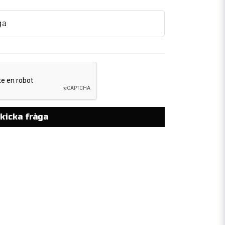
ga
kicka fråga