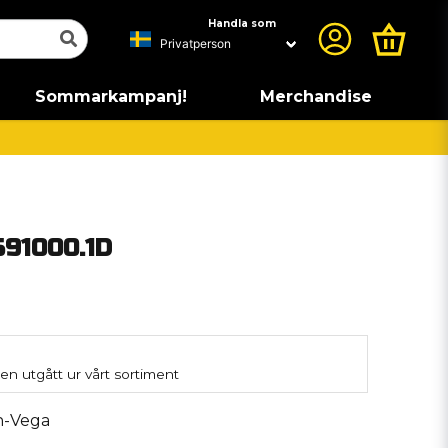
Handla som
Sommarkampanj!
Merchandise
S91000.1D
en utgått ur vårt sortiment
n-Vega