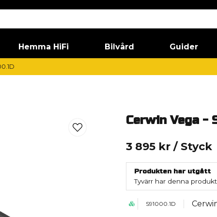
Hemma HiFi
Bilvård
Guider
00.1D
Cerwin Vega - 
3 895 kr
/ Styck
Produkten har utgått
Tyvärr har denna produkt
Cerwi
S91000.1D