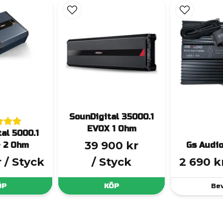
SounDigital 35000.1
EVOX 1 Ohm
al 5000.1
39 900 kr
- 2 Ohm
Gs Audio
r
/ Styck
/ Styck
2 690 k
ÖP
KÖP
Be