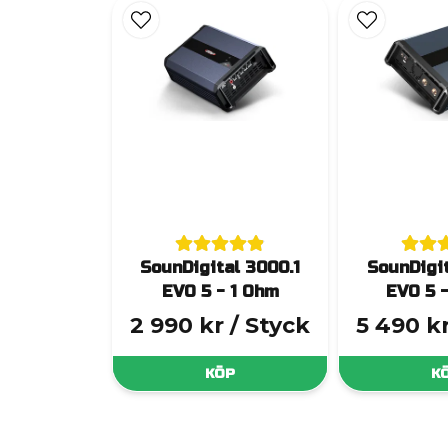
SounDigital 3000.1
SounDigit
EVO 5 - 1 Ohm
EVO 5 
2 990 kr
/ Styck
5 490 k
KÖP
K