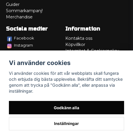
Guider
Sommarkampanj!
Merchandise
Sociala medier
Information
Facebook
Kontakta oss
Köpvillkor
Instagram
Integritet & Cookiespolicy
TikTok
Retur
Vi använder cookies
Service/Garanti
Felsökningsguider
Vi använder cookies för att vår webbplats skall fungera
Lådritning
och erbjuda dig bästa upplevelse. Bekräfta ditt samtycke
Om oss
genom att trycka på "Godkänn alla", eller anpassa via
inställningar.
Godkänn alla
Inställningar