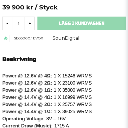
39 900 kr
/ Styck
LÄGG I KUNDVAGNEN
-
+
SounDigital
SD35000.1 EVOX
Beskrivning
Power @ 12.6V @ 4Ω:
1 X 15246 WRMS
Power @ 12.6V @ 2Ω:
1 X 23100 WRMS
Power @ 12.6V @ 1Ω:
1 X 35000 WRMS
Power @ 14.4V @ 4Ω:
1 X 16999 WRMS
Power @ 14.4V @ 2Ω:
1 X 25757 WRMS
Power @ 14.4V @ 1Ω:
1 X 39025 WRMS
Operating Voltage:
8V – 16V
Current Draw (Music):
1715 A