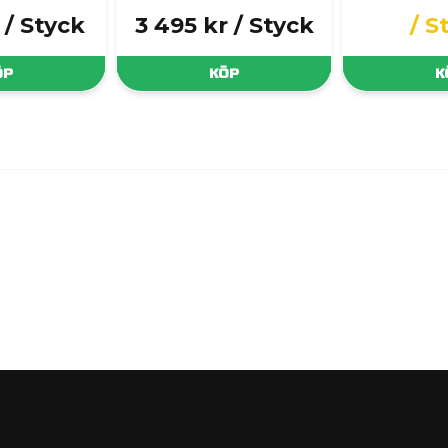
/ Styck
3 495 kr
/ Styck
/ S
ÖP
KÖP
K