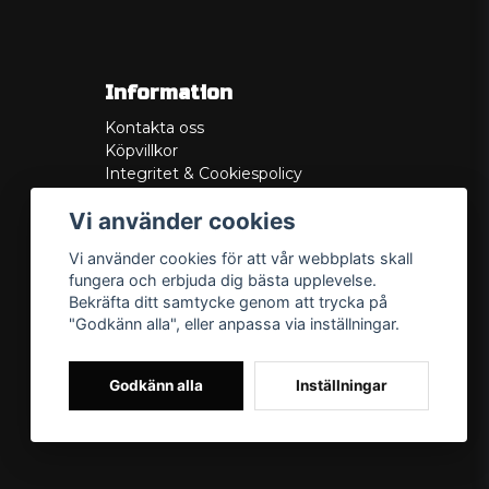
Information
Kontakta oss
Köpvillkor
Integritet & Cookiespolicy
Retur
Vi använder cookies
Service/Garanti
Felsökningsguider
Vi använder cookies för att vår webbplats skall
Lådritning
fungera och erbjuda dig bästa upplevelse.
Om oss
Bekräfta ditt samtycke genom att trycka på
"Godkänn alla", eller anpassa via inställningar.
Godkänn alla
Inställningar