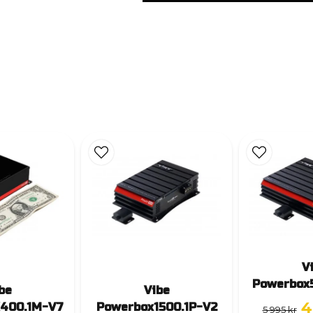
V
Powerbox
be
Vibe
4
400.1M-V7
Powerbox1500.1P-V2
5 995 kr