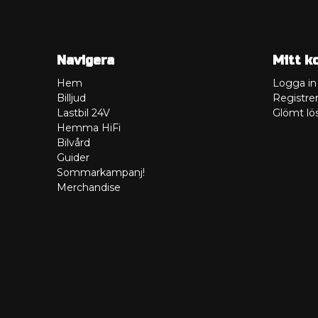
Navigera
Mitt k
Hem
Logga in
Billjud
Registrer
Lastbil 24V
Glömt lö
Hemma HiFi
Bilvård
Guider
Sommarkampanj!
Merchandise