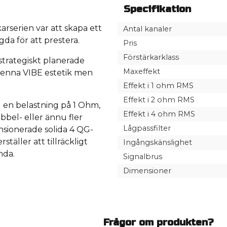
Specifikation
rserien var att skapa ett
Antal kanaler
gda för att prestera.
Pris
Förstärkarklass
trategiskt planerade
Maxeffekt
 denna VIBE estetik men
Effekt i 1 ohm RMS
Effekt i 2 ohm RMS
 en belastning på 1 Ohm,
Effekt i 4 ohm RMS
ubbel- eller ännu fler
Lågpassfilter
sionerade solida 4 QG-
täller att tillräckligt
Ingångskänslighet
nda.
Signalbrus
Dimensioner
Frågor om produkten?