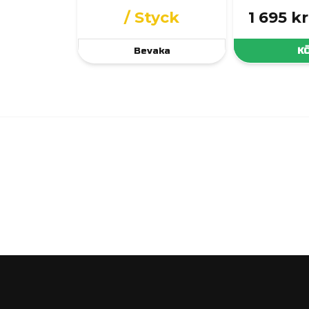
/ Styck
1 695 kr
Bevaka
K