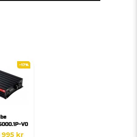
-17%
ibe
5000.1P-V0
 995 kr