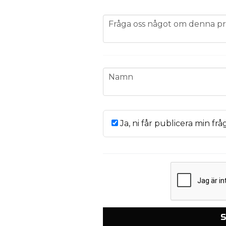
question
Fråga oss något om denna pr
name
Namn
Ja, ni får publicera min frå
S