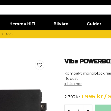
Hemma HiFi
Bilvård
Guider
0.1D-V3
Vibe POWERBO
Kompakt monoblock från 
Robust!
Läs mer
1 995 kr
/ 
2 795 kr
-
+