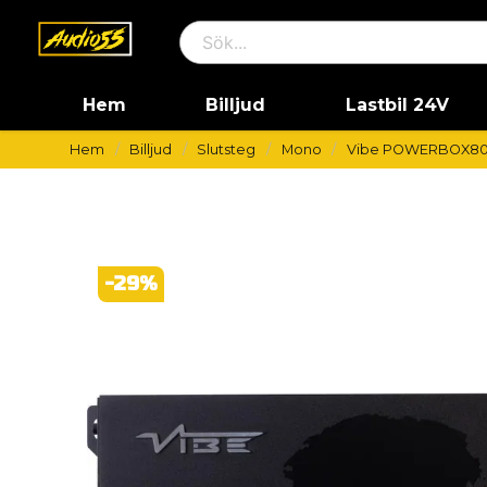
Hem
Billjud
Lastbil 24V
Hem
Billjud
Slutsteg
Mono
Vibe POWERBOX80
-
29
%