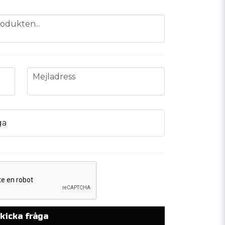
odukten...
email
Mejladress
ga
kicka fråga