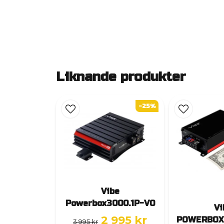
Liknande produkter
-25%
Vibe
Powerbox3000.1P-V0
Vi
2 995 kr
POWERBOX
3 995 kr