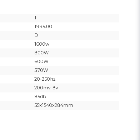
1
1995.00
D
1600w
800W
600W
370W
20-250hz
200mv-8v
85db
55x1540x284mm