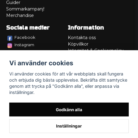
Guider
Sommarkampanj!
Merchandise
Sociala medier
Information
Facebook
Kontakta oss
Köpvillkor
Instagram
Integritet & Cookiespolicy
TikTok
Retur
Vi använder cookies
Service/Garanti
Felsökningsguider
Vi använder cookies för att vår webbplats skall fungera
Lådritning
och erbjuda dig bästa upplevelse. Bekräfta ditt samtycke
Om oss
genom att trycka på "Godkänn alla", eller anpassa via
inställningar.
Godkänn alla
Inställningar