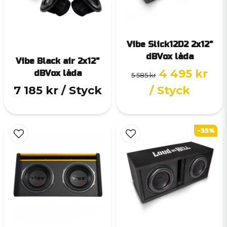
Vibe Slick12D2 2x12"
dBVox låda
Vibe Black air 2x12"
4 495 kr
dBVox låda
5 585 kr
7 185 kr
/ Styck
/ Styck
-35%