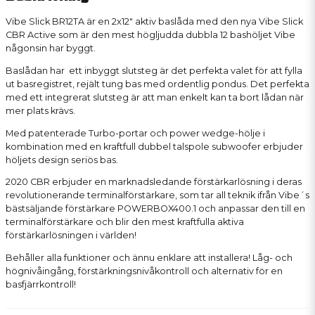
Vibe Slick BR12TA är en 2x12" aktiv baslåda med den nya Vibe Slick
CBR Active som är den mest högljudda dubbla 12 bashöljet Vibe
någonsin har byggt.
Baslådan har ett inbyggt slutsteg är det perfekta valet för att fylla
ut basregistret, rejält tung bas med ordentlig pondus. Det perfekta
med ett integrerat slutsteg är att man enkelt kan ta bort lådan när
mer plats krävs.
Med patenterade Turbo-portar och power wedge-hölje i
kombination med en kraftfull dubbel talspole subwoofer erbjuder
höljets design seriös bas.
2020 CBR erbjuder en marknadsledande förstärkarlösning i deras
revolutionerande terminalförstärkare, som tar all teknik ifrån Vibe´s
bästsäljande förstärkare POWERBOX400.1 och anpassar den till en
terminalförstärkare och blir den mest kraftfulla aktiva
förstärkarlösningen i världen!
Behåller alla funktioner och ännu enklare att installera! Låg- och
högnivåingång, förstärkningsnivåkontroll och alternativ för en
basfjärrkontroll!