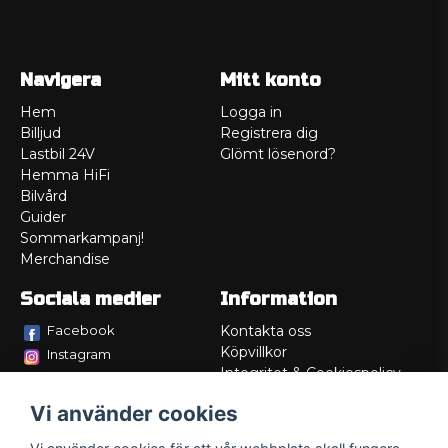
Navigera
Mitt konto
Hem
Logga in
Billjud
Registrera dig
Lastbil 24V
Glömt lösenord?
Hemma HiFi
Bilvård
Guider
Sommarkampanj!
Merchandise
Sociala medier
Information
Facebook
Kontakta oss
Köpvillkor
Instagram
Integritet & Cookiespolicy
TikTok
Retur
Vi använder cookies
Service/Garanti
Felsökningsguider