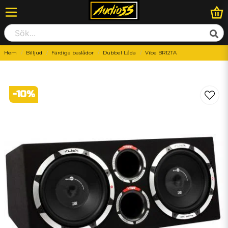
Hem
Billjud
Färdiga baslådor
Dubbel Låda
Vibe BR12TA
-
10
%