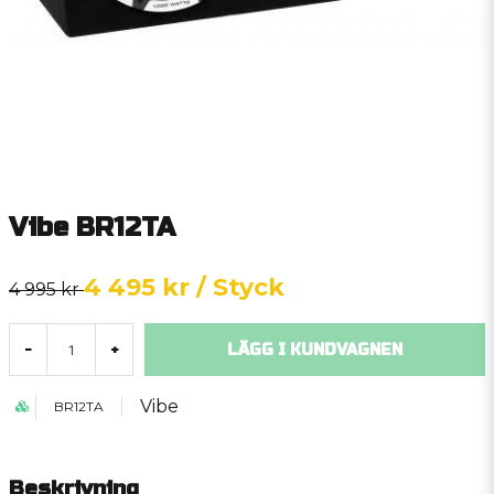
Vibe BR12TA
4 495 kr
/ Styck
4 995 kr
LÄGG I KUNDVAGNEN
-
+
Vibe
BR12TA
Beskrivning